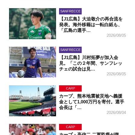
SANFRECCE
【J1広島】大迫敬介の再合流を
発表。海外移籍は一転白紙も、
「広島の選手…
2026/08/05
SANFRECCE
【J1広島】川村拓夢が加入会
見。「この２年間、サンフレッ
チェの試合は見…
2026/08/05
CARP
カープ、熊本地震被災地へ義援
金として1,000万円を寄付。選手
会長は「…
2026/08/04
CARP
カープ・高信二 二軍監督が復