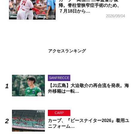
帰。脊柱管狭窄症手術のため、
７月18日から…
2026/08/04
アクセスランキング
SANFRECCE
【J1広島】大迫敬介の再合流を発表。海
外移籍は一転…
CARP
カープ、『ピースナイター2026』着用ユ
ニフォーム…