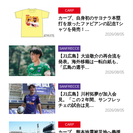
CARP
カープ、自身初のサヨナラ本塁
打を放ったファビアンの記念Tシ
ャツを発売！…
2026/08/05
SANFRECCE
【J1広島】大迫敬介の再合流を
発表。海外移籍は一転白紙も、
「広島の選手…
2026/08/05
SANFRECCE
【J1広島】川村拓夢が加入会
見。「この２年間、サンフレッ
チェの試合は見…
2026/08/05
CARP
カープ、熊本地震被災地へ義援