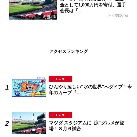
金として1,000万円を寄付。選手
会長は「…
2026/08/04
アクセスランキング
CARP
ひんやり涼しい“水の世界”へダイブ！今
年のカープ『…
CARP
マツダ スタジアムに“涼”グルメが登
場！８月６試合…