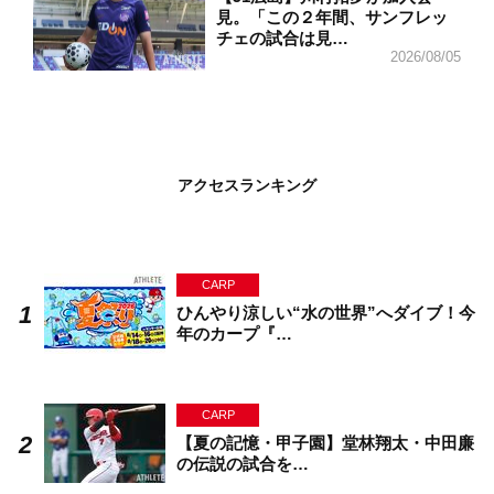
見。「この２年間、サンフレッ
チェの試合は見…
2026/08/05
アクセスランキング
CARP
ひんやり涼しい“水の世界”へダイブ！今
年のカープ『…
CARP
【夏の記憶・甲子園】堂林翔太・中田廉
の伝説の試合を…