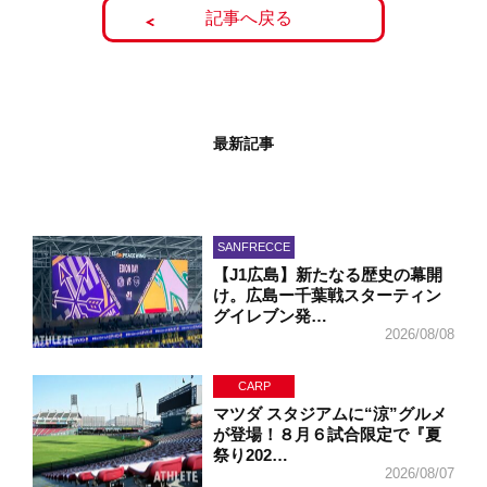
記事へ戻る
最新記事
SANFRECCE
【J1広島】新たなる歴史の幕開
け。広島ー千葉戦スターティン
グイレブン発…
2026/08/08
CARP
マツダ スタジアムに“涼”グルメ
が登場！８月６試合限定で『夏
祭り202…
2026/08/07