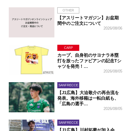
OTHER
【アスリートマガジン】お盆期
間中のご注文について
2026/08/06
CARP
カープ、自身初のサヨナラ本塁
打を放ったファビアンの記念Tシ
ャツを発売！…
2026/08/05
SANFRECCE
【J1広島】大迫敬介の再合流を
発表。海外移籍は一転白紙も、
「広島の選手…
2026/08/05
SANFRECCE
【J1広島】川村拓夢が加入会