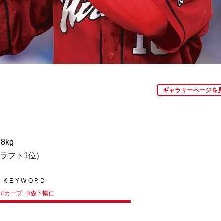
ギャラリーページを
8kg
ドラフト1位）
KEYWORD
#
カープ
#
森下暢仁