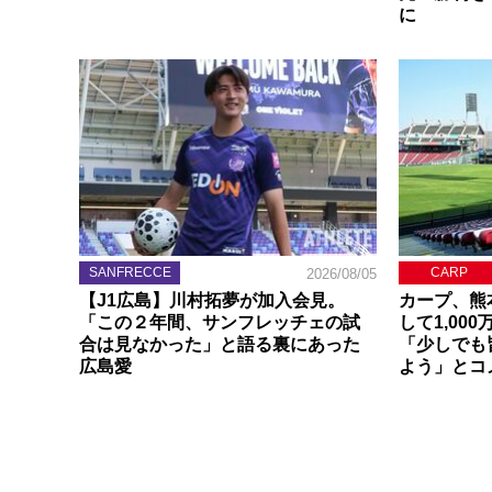
に
SANFRECCE
CARP
2026/08/05
【J1広島】川村拓夢が加入会見。
カープ、熊
「この２年間、サンフレッチェの試
して1,00
合は見なかった」と語る裏にあった
「少しでも
広島愛
よう」とコ