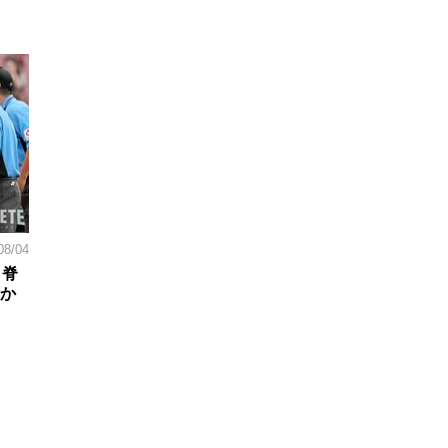
08/04
。脊
日か