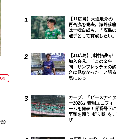
【J1広島】大迫敬介の
再合流を発表。海外移籍
は一転白紙も、「広島の
選手として貢献したい」
【J1広島】川村拓夢が
良
加入会見。「この２年
間、サンフレッチェの試
合は見なかった」と語る
裏にあっ…
見る
カープ、『ピースナイタ
ー2026』着用ユニフォ
ームを発表！背番号下に
平和を願う“折り鶴”をデ
ザ…
な影