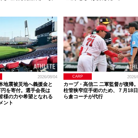
CARP
2026/08/04
2026/
本地震被災地へ義援金と
カープ・高信二 二軍監督が復帰
0万円を寄付。選手会長は
柱管狭窄症手術のため、７月18
皆様の力や希望となれる
ら倉コーチが代行
メント