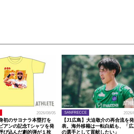
SANFRECCE
2026/08/05
2026/
身初のサヨナラ本塁打を
【J1広島】大迫敬介の再合流を発
ビアンの記念Tシャツを発
表。海外移籍は一転白紙も、「広
呼び込んだ劇的弾が１枚
の選手として貢献したい」