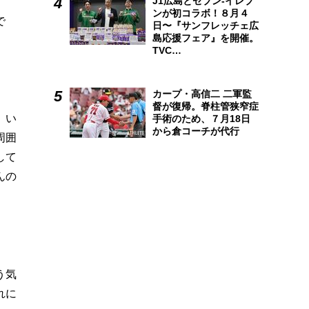
J1広島とセブン-イレブ
ンが初コラボ！８月４
で
日〜『サンフレッチェ広
島応援フェア』を開催。
TVC…
カープ・高信二 二軍監
督が復帰。脊柱管狭窄症
、い
手術のため、７月18日
から倉コーチが代行
周囲
して
んの
う気
れに