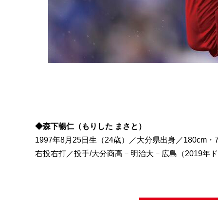
◆森下暢仁（もりした まさと）
1997年8月25日生（24歳）／大分県出身／180cm・7
右投右打／投手/大分商高－明治大－広島（2019年