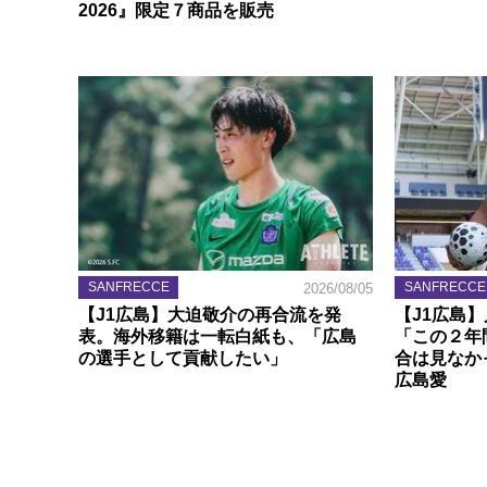
2026』限定７商品を販売
SANFRECCE
SANFRECCE
2026/08/05
【J1広島】大迫敬介の再合流を発
【J1広島
表。海外移籍は一転白紙も、「広島
「この２年
の選手として貢献したい」
合は見なか
広島愛