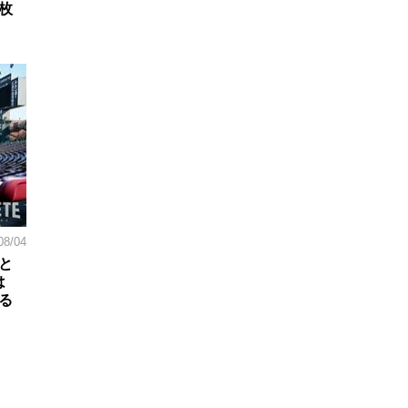
枚
08/04
と
は
る