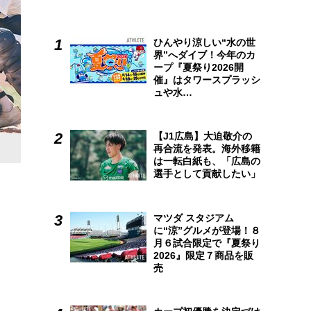
ひんやり涼しい“水の世
界”へダイブ！今年のカ
ープ『夏祭り2026開
催』はタワースプラッシ
ュや水…
【J1広島】大迫敬介の
再合流を発表。海外移籍
は一転白紙も、「広島の
選手として貢献したい」
マツダ スタジアム
に“涼”グルメが登場！８
月６試合限定で『夏祭り
2026』限定７商品を販
売