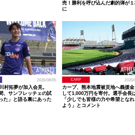
売！勝利を呼び込んだ劇的弾が１
に
CARP
2026/08/05
2026/
】川村拓夢が加入会見。
カープ、熊本地震被災地へ義援金
間、サンフレッチェの試
して1,000万円を寄付。選手会長
った」と語る裏にあった
「少しでも皆様の力や希望となれ
よう」とコメント