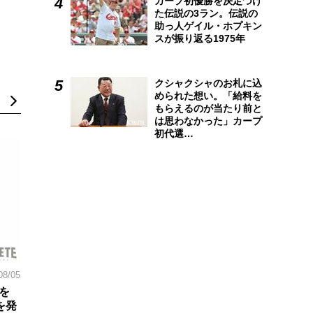
カープ初優勝を決定づけ
た伝説の3ラン。伝説の
助っ人ゲイル・ホプキン
スが振り返る1975年
クシャクシャのお札に込
められた想い。「給料を
もらえるのが当たり前と
は思わなかった」カープ
初代選…
08/05
を
を発