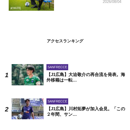
2026/08/04
アクセスランキング
SANFRECCE
【J1広島】大迫敬介の再合流を発表。海
外移籍は一転…
SANFRECCE
【J1広島】川村拓夢が加入会見。「この
２年間、サン…