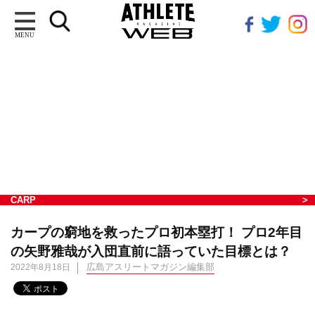
MENU
CARP
カープの窮地を救ったプロ初本塁打！ プロ2年目
の矢野雅哉が入団直前に語っていた目標とは？
広島アスリートマガジン編集部
2022年8月18日