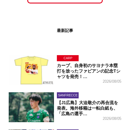
最新記事
CARP
カープ、自身初のサヨナラ本塁
打を放ったファビアンの記念Tシ
ャツを発売！…
2026/08/05
SANFRECCE
【J1広島】大迫敬介の再合流を
発表。海外移籍は一転白紙も、
「広島の選手…
2026/08/05