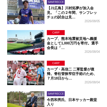
SANFRECCE
【J1広島】川村拓夢が加入会
見。「この２年間、サンフレッ
チェの試合は見…
2026/08/05
CARP
カープ、熊本地震被災地へ義援
金として1,000万円を寄付。選手
会長は「…
2026/08/04
CARP
カープ・高信二 二軍監督が復
帰。脊柱管狭窄症手術のため、
７月18日から…
2026/08/04
SANFRECCE
今西和男氏、日本サッカー殿堂
入り