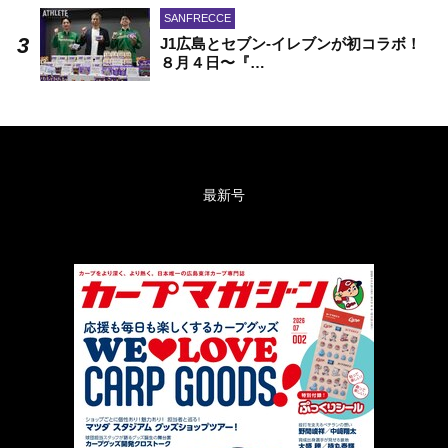
SANFRECCE
J1広島とセブン-イレブンが初コラボ！
８月４日〜『…
最新号