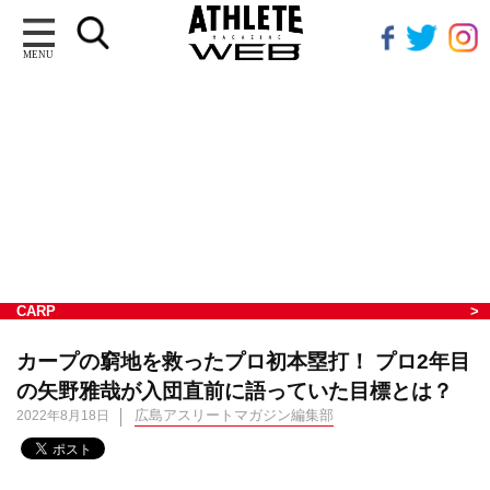
MENU
CARP
カープの窮地を救ったプロ初本塁打！ プロ2年目
の矢野雅哉が入団直前に語っていた目標とは？
広島アスリートマガジン編集部
2022年8月18日