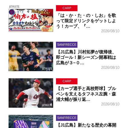
CARP
「は・か・た・の・しお」を歌
って限定ドリンクをゲットしよ
う！カープ、『…
2026/08/10
SANFRECCE
【J1広島】川村拓夢が復帰後、
即ゴール！新シーズン開幕戦は
広島が３−０…
2026/08/10
CARP
【カープ選手と高校野球】ブル
ペンを支えるタフネス左腕・森
浦大輔が振り返…
2026/08/10
SANFRECCE
【J1広島】新たなる歴史の幕開