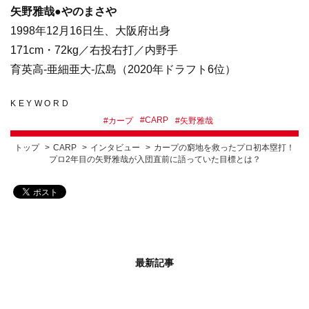
矢野雅哉●やのまさや
1998年12月16日生、大阪府出身
171cm・72kg／右投右打／内野手
育英高-亜細亜大-広島（2020年ドラフト6位）
KEYWORD
#
CARP
#
カープ
#
矢野雅哉
トップ
CARP
インタビュー
カープの窮地を救ったプロ初本塁打！
プロ2年目の矢野雅哉が入団直前に語っていた目標とは？
最新記事