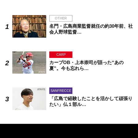
OTHER
名門・広島商業監督就任の約30年前、社
会人野球監督…
CARP
カープOB・上本崇司が語った“あの
夏”。今も忘れら…
SANFRECCE
「広島で経験したことを活かして頑張り
たい」仏１部ル…