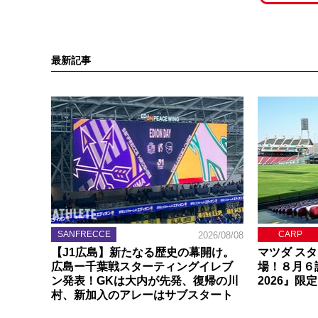
最新記事
SANFRECCE
CARP
2026/08/08
【J1広島】新たなる歴史の幕開け。
マツダ ス
広島ー千葉戦スターティングイレブ
場！８月６
ン発表！GKは大内が先発、復帰の川
2026』限
村、新加入のアレーはサブスタート