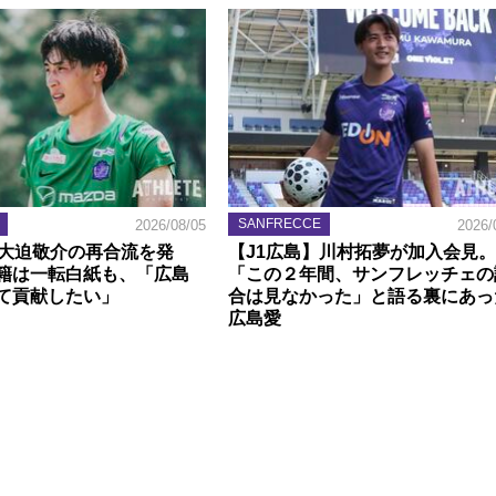
SANFRECCE
2026/08/05
2026/
】大迫敬介の再合流を発
【J1広島】川村拓夢が加入会見。
籍は一転白紙も、「広島
「この２年間、サンフレッチェの
て貢献したい」
合は見なかった」と語る裏にあっ
広島愛