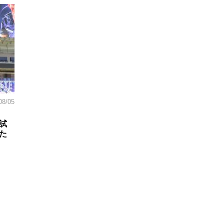
08/05
試
た