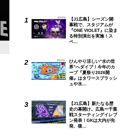
【J1広島】シーズン開
幕戦で、スタジアムが
『ONE VIOLET』に染ま
る特別演出を実施！ス
ペ…
ひんやり涼しい“水の世
界”へダイブ！今年のカ
ープ『夏祭り2026開
催』はタワースプラッシ
ュや水…
【J1広島】新たなる歴
史の幕開け。広島ー千葉
戦スターティングイレブ
ン発表！GKは大内が先
発、復…