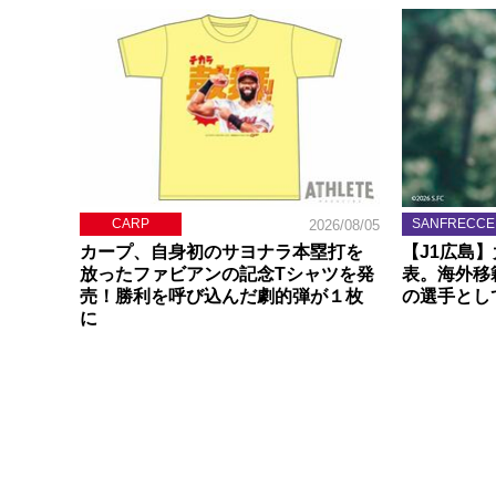
CARP
SANFRECCE
2026/08/05
カープ、自身初のサヨナラ本塁打を
【J1広島
放ったファビアンの記念Tシャツを発
表。海外移
売！勝利を呼び込んだ劇的弾が１枚
の選手とし
に