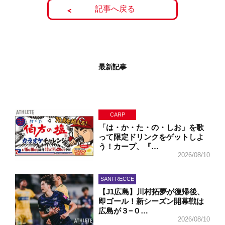
記事へ戻る
最新記事
CARP
「は・か・た・の・しお」を歌
って限定ドリンクをゲットしよ
う！カープ、『…
2026/08/10
SANFRECCE
【J1広島】川村拓夢が復帰後、
即ゴール！新シーズン開幕戦は
広島が３−０…
2026/08/10