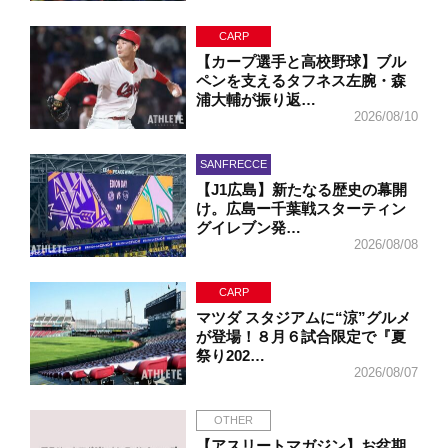
CARP
【カープ選手と高校野球】ブル
ペンを支えるタフネス左腕・森
浦大輔が振り返…
2026/08/10
SANFRECCE
【J1広島】新たなる歴史の幕開
け。広島ー千葉戦スターティン
グイレブン発…
2026/08/08
CARP
マツダ スタジアムに“涼”グルメ
が登場！８月６試合限定で『夏
祭り202…
2026/08/07
OTHER
【アスリートマガジン】お盆期