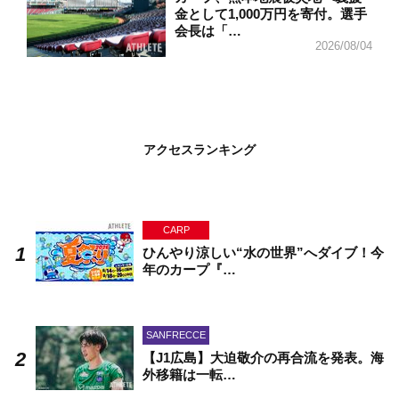
金として1,000万円を寄付。選手
会長は「…
2026/08/04
アクセスランキング
CARP
ひんやり涼しい“水の世界”へダイブ！今
年のカープ『…
SANFRECCE
【J1広島】大迫敬介の再合流を発表。海
外移籍は一転…