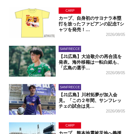
CARP
カープ、自身初のサヨナラ本塁
打を放ったファビアンの記念Tシ
ャツを発売！…
2026/08/05
SANFRECCE
【J1広島】大迫敬介の再合流を
発表。海外移籍は一転白紙も、
「広島の選手…
2026/08/05
SANFRECCE
【J1広島】川村拓夢が加入会
見。「この２年間、サンフレッ
チェの試合は見…
2026/08/05
CARP
カープ、熊本地震被災地へ義援