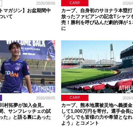
CARP
2026/08/06
2026/
トマガジン】お盆期間中
カープ、自身初のサヨナラ本塁打
ついて
放ったファビアンの記念Tシャツ
売！勝利を呼び込んだ劇的弾が１
に
CARP
2026/08/05
2026/
】川村拓夢が加入会見。
カープ、熊本地震被災地へ義援金
間、サンフレッチェの試
して1,000万円を寄付。選手会長
った」と語る裏にあった
「少しでも皆様の力や希望となれ
よう」とコメント