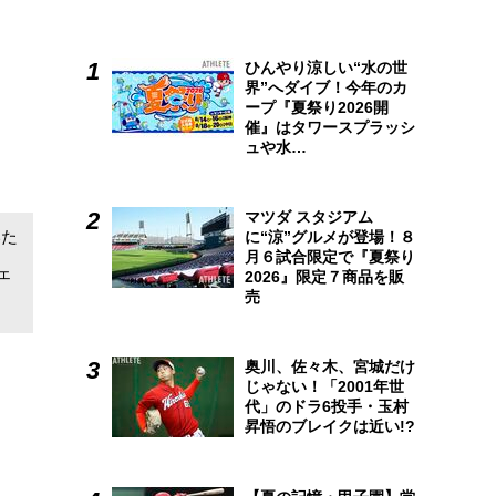
ひんやり涼しい“水の世
界”へダイブ！今年のカ
ープ『夏祭り2026開
催』はタワースプラッシ
ュや水…
マツダ スタジアム
いた
に“涼”グルメが登場！８
月６試合限定で『夏祭り
ェ
2026』限定７商品を販
売
奥川、佐々木、宮城だけ
じゃない！「2001年世
代」のドラ6投手・玉村
昇悟のブレイクは近い!?