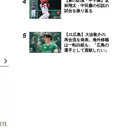
【夏の記憶・甲子園】堂
林翔太・中田廉の伝説の
試合を振り返る
【J1広島】大迫敬介の
再合流を発表。海外移籍
は一転白紙も、「広島の
選手として貢献したい」