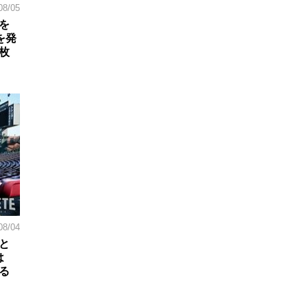
08/05
を
を発
枚
08/04
と
は
る