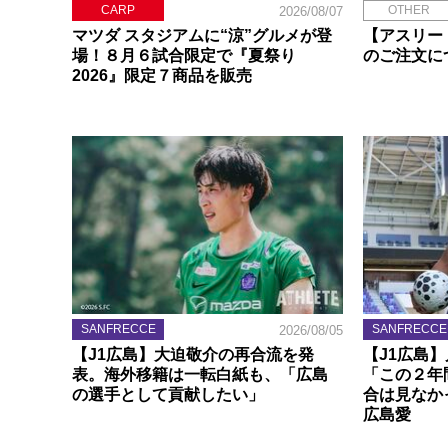
CARP
OTHER
2026/08/07
マツダ スタジアムに“涼”グルメが登
【アスリー
場！８月６試合限定で『夏祭り
のご注文に
2026』限定７商品を販売
SANFRECCE
SANFRECCE
2026/08/05
【J1広島】大迫敬介の再合流を発
【J1広島
表。海外移籍は一転白紙も、「広島
「この２年
の選手として貢献したい」
合は見なか
広島愛