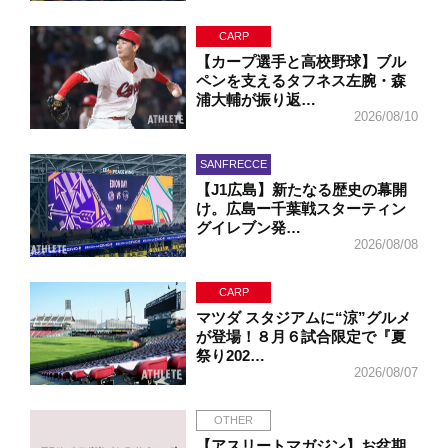
CARP
【カープ選手と高校野球】ブル
ペンを支えるタフネス左腕・森
浦大輔が振り返…
2026/08/10
SANFRECCE
【J1広島】新たなる歴史の幕開
け。広島ー千葉戦スターティン
グイレブン発…
2026/08/08
CARP
マツダ スタジアムに“涼”グルメ
が登場！８月６試合限定で『夏
祭り202…
2026/08/07
OTHER
【アスリートマガジン】お盆期