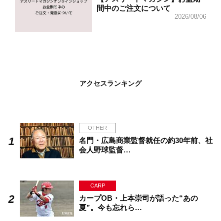
間中のご注文について
2026/08/06
アクセスランキング
OTHER
名門・広島商業監督就任の約30年前、社
会人野球監督…
CARP
カープOB・上本崇司が語った“あの
夏”。今も忘れら…