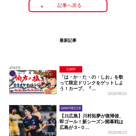
記事へ戻る
最新記事
CARP
「は・か・た・の・しお」を歌
って限定ドリンクをゲットしよ
う！カープ、『…
2026/08/10
SANFRECCE
【J1広島】川村拓夢が復帰後、
即ゴール！新シーズン開幕戦は
広島が３−０…
2026/08/10