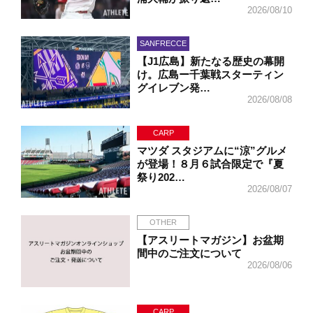
2026/08/10
SANFRECCE
【J1広島】新たなる歴史の幕開
け。広島ー千葉戦スターティン
グイレブン発…
2026/08/08
CARP
マツダ スタジアムに“涼”グルメ
が登場！８月６試合限定で『夏
祭り202…
2026/08/07
OTHER
【アスリートマガジン】お盆期
間中のご注文について
2026/08/06
CARP