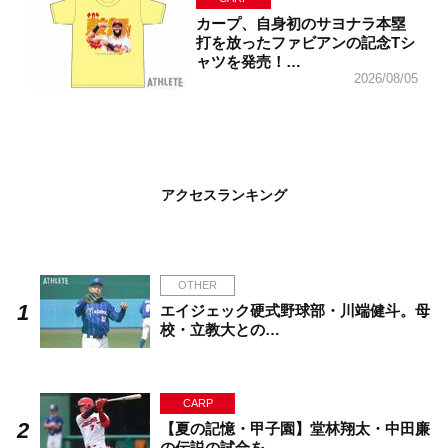
カープ、自身初のサヨナラ本塁
打を放ったファビアンの記念Tシ
ャツを発売！…
2026/08/05
アクセスランキング
OTHER
エイジェック硬式野球部・川端健斗。母
校・立教大との…
CARP
【夏の記憶・甲子園】堂林翔太・中田廉
の伝説の試合を…