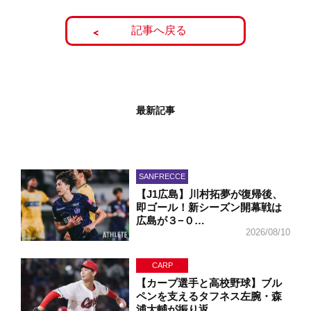
記事へ戻る
最新記事
SANFRECCE
【J1広島】川村拓夢が復帰後、
即ゴール！新シーズン開幕戦は
広島が３−０…
2026/08/10
CARP
【カープ選手と高校野球】ブル
ペンを支えるタフネス左腕・森
浦大輔が振り返…