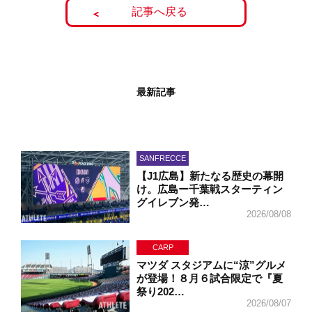
記事へ戻る
最新記事
SANFRECCE
【J1広島】新たなる歴史の幕開
け。広島ー千葉戦スターティン
グイレブン発…
2026/08/08
CARP
マツダ スタジアムに“涼”グルメ
が登場！８月６試合限定で『夏
祭り202…
2026/08/07