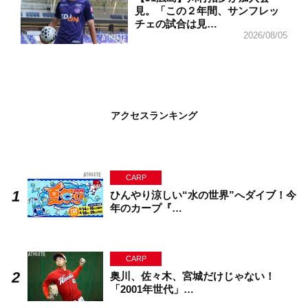
見。「この２年間、サンフレッ
チェの試合は見…
2026/08/05
アクセスランキング
CARP
ひんやり涼しい“水の世界”へダイブ！今
年のカープ『…
CARP
奥川、佐々木、宮城だけじゃない！
「2001年世代」…