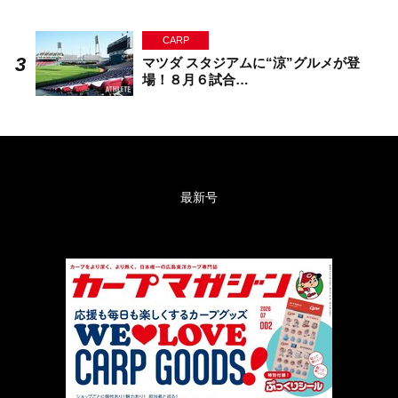
CARP
マツダ スタジアムに“涼”グルメが登
場！８月６試合…
最新号