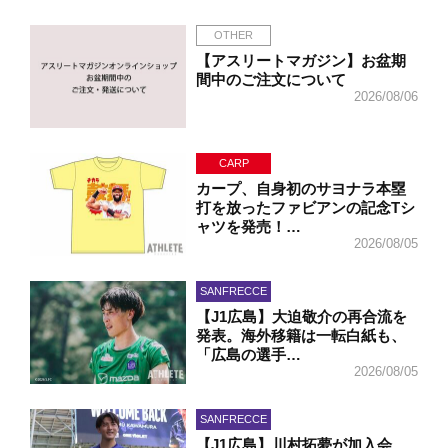
OTHER
【アスリートマガジン】お盆期
間中のご注文について
2026/08/06
CARP
カープ、自身初のサヨナラ本塁
打を放ったファビアンの記念Tシ
ャツを発売！…
2026/08/05
SANFRECCE
【J1広島】大迫敬介の再合流を
発表。海外移籍は一転白紙も、
「広島の選手…
2026/08/05
SANFRECCE
【J1広島】川村拓夢が加入会