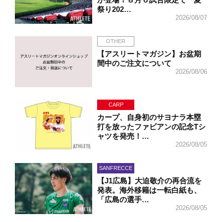
祭り202…
2026/08/07
OTHER
【アスリートマガジン】お盆期
間中のご注文について
2026/08/06
CARP
カープ、自身初のサヨナラ本塁
打を放ったファビアンの記念Tシ
ャツを発売！…
2026/08/05
SANFRECCE
【J1広島】大迫敬介の再合流を
発表。海外移籍は一転白紙も、
「広島の選手…
2026/08/05