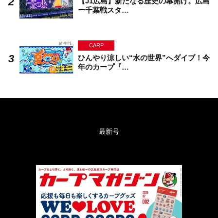
【J1広島】新たなる歴史の幕開け。広島
ー千葉戦スタ…
CARP
ひんやり涼しい“水の世界”へダイブ！今
年のカープ『…
最新号