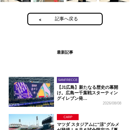
記事へ戻る
最新記事
SANFRECCE
【J1広島】新たなる歴史の幕開
け。広島ー千葉戦スターティン
グイレブン発…
2026/08/08
CARP
マツダ スタジアムに“涼”グルメ
が登場！８月６試合限定で『夏