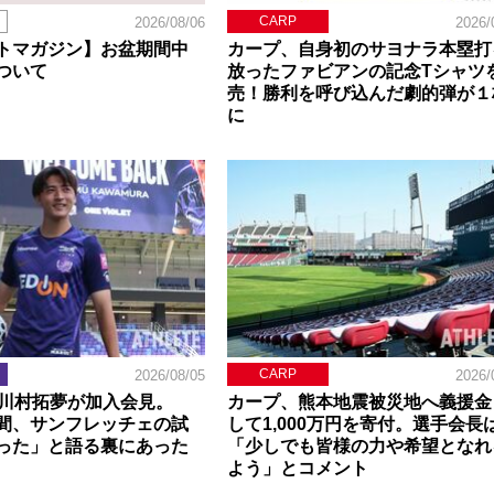
CARP
2026/08/06
2026/
トマガジン】お盆期間中
カープ、自身初のサヨナラ本塁打
ついて
放ったファビアンの記念Tシャツ
売！勝利を呼び込んだ劇的弾が１
に
CARP
2026/08/05
2026/
】川村拓夢が加入会見。
カープ、熊本地震被災地へ義援金
間、サンフレッチェの試
して1,000万円を寄付。選手会長
った」と語る裏にあった
「少しでも皆様の力や希望となれ
よう」とコメント