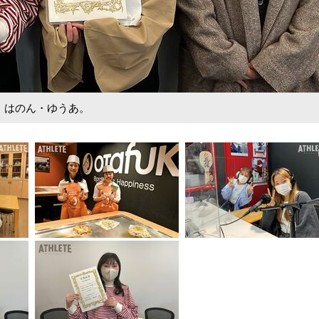
か・はのん・ゆうあ。