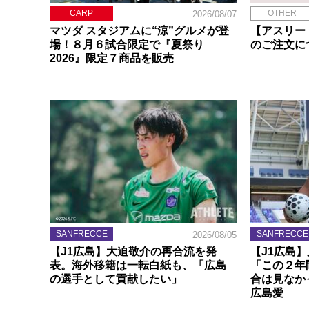
CARP
OTHER
2026/08/07
マツダ スタジアムに“涼”グルメが登
【アスリー
場！８月６試合限定で『夏祭り
のご注文に
2026』限定７商品を販売
SANFRECCE
SANFRECCE
2026/08/05
【J1広島】大迫敬介の再合流を発
【J1広島
表。海外移籍は一転白紙も、「広島
「この２年
の選手として貢献したい」
合は見なか
広島愛