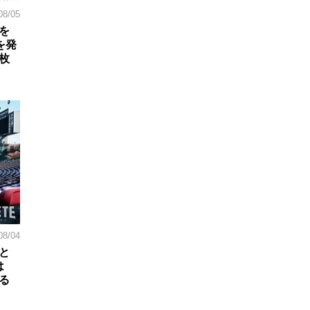
08/05
を
を発
枚
08/04
と
は
る