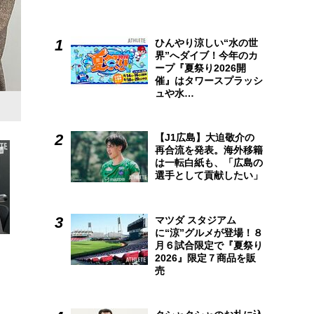
ひんやり涼しい“水の世
界”へダイブ！今年のカ
ープ『夏祭り2026開
催』はタワースプラッシ
ュや水…
「広島アスリートマガジン」2022年12月号掲載
【J1広島】大迫敬介の
再合流を発表。海外移籍
は一転白紙も、「広島の
選手として貢献したい」
マツダ スタジアム
に“涼”グルメが登場！８
月６試合限定で『夏祭り
2026』限定７商品を販
売