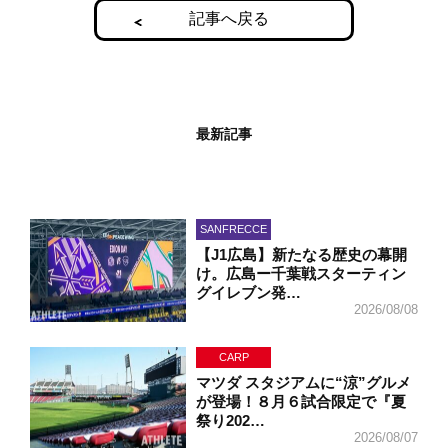
記事へ戻る
最新記事
SANFRECCE
【J1広島】新たなる歴史の幕開
け。広島ー千葉戦スターティン
グイレブン発…
2026/08/08
CARP
マツダ スタジアムに“涼”グルメ
が登場！８月６試合限定で『夏
祭り202…
2026/08/07