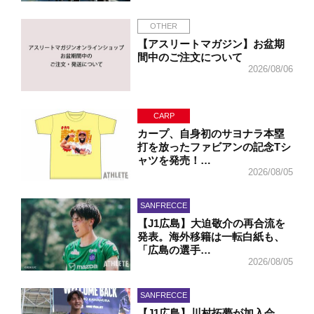
OTHER
【アスリートマガジン】お盆期
間中のご注文について
2026/08/06
CARP
カープ、自身初のサヨナラ本塁
打を放ったファビアンの記念Tシ
ャツを発売！…
2026/08/05
SANFRECCE
【J1広島】大迫敬介の再合流を
発表。海外移籍は一転白紙も、
「広島の選手…
2026/08/05
SANFRECCE
【J1広島】川村拓夢が加入会