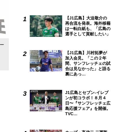
【J1広島】大迫敬介の
再合流を発表。海外移籍
は一転白紙も、「広島の
選手として貢献したい」
エー
【J1広島】川村拓夢が
加入会見。「この２年
間、サンフレッチェの試
合は見なかった」と語る
裏にあっ…
J1広島とセブン-イレブ
ンが初コラボ！８月４
日〜『サンフレッチェ広
島応援フェア』を開催。
TVC…