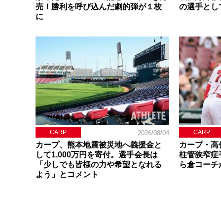
売！勝利を呼び込んだ劇的弾が１枚
の選手とし
に
CARP
CARP
2026/08/04
カープ、熊本地震被災地へ義援金と
カープ・高
して1,000万円を寄付。選手会長は
柱管狭窄症
「少しでも皆様の力や希望となれる
ら倉コーチ
よう」とコメント