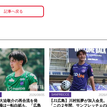
記事へ戻る
SANFRECCE
2026/08/05
2026/
】大迫敬介の再合流を発
【J1広島】川村拓夢が加入会見。
籍は一転白紙も、「広島
「この２年間、サンフレッチェの