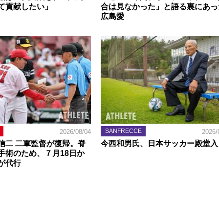
て貢献したい」
合は見なかった」と語る裏にあっ
広島愛
SANFRECCE
2026/08/04
2026/
信二 二軍監督が復帰。脊
今西和男氏、日本サッカー殿堂入
手術のため、７月18日か
が代行