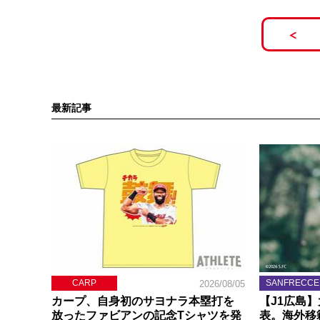
最新記事
CARP
SANFRECCE
2026/08/05
カープ、自身初のサヨナラ本塁打を
【J1広島
放ったファビアンの記念Tシャツを発
表。海外移