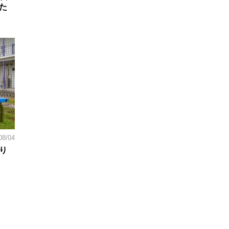
た
08/04
り