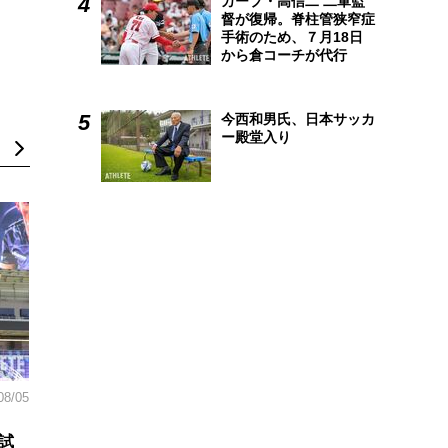
カープ・高信二 二軍監
督が復帰。脊柱管狭窄症
手術のため、７月18日
から倉コーチが代行
今西和男氏、日本サッカ
ー殿堂入り
08/05
試