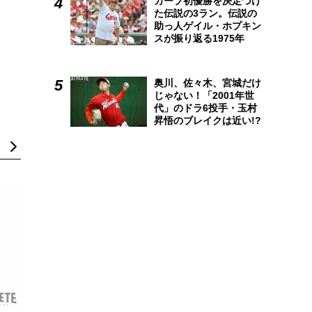
カープ初優勝を決定づけ
た伝説の3ラン。伝説の
助っ人ゲイル・ホプキン
スが振り返る1975年
奥川、佐々木、宮城だけ
じゃない！「2001年世
代」のドラ6投手・玉村
昇悟のブレイクは近い!?