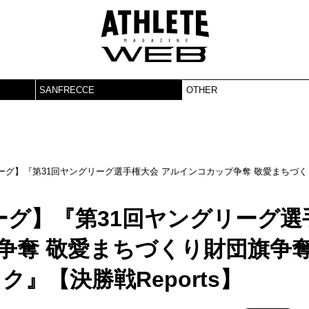
SANFRECCE
OTHER
ーグ】『第31回ヤングリーグ選⼿権⼤会 アルインコカップ争奪 敬愛まちづく
グ】『第31回ヤングリーグ選
争奪 敬愛まちづくり財団旗争
ェック』【決勝戦Reports】