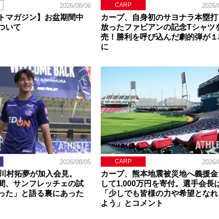
CARP
2026/08/06
2026/
トマガジン】お盆期間中
カープ、自身初のサヨナラ本塁打
ついて
放ったファビアンの記念Tシャツ
売！勝利を呼び込んだ劇的弾が１
に
CARP
2026/08/05
2026/
】川村拓夢が加入会見。
カープ、熊本地震被災地へ義援金
間、サンフレッチェの試
して1,000万円を寄付。選手会長
った」と語る裏にあった
「少しでも皆様の力や希望となれ
よう」とコメント