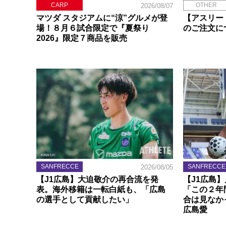
CARP
OTHER
2026/08/07
マツダ スタジアムに“涼”グルメが登
【アスリー
場！８月６試合限定で『夏祭り
のご注文に
2026』限定７商品を販売
SANFRECCE
SANFRECCE
2026/08/05
【J1広島】大迫敬介の再合流を発
【J1広島
表。海外移籍は一転白紙も、「広島
「この２年
の選手として貢献したい」
合は見なか
広島愛