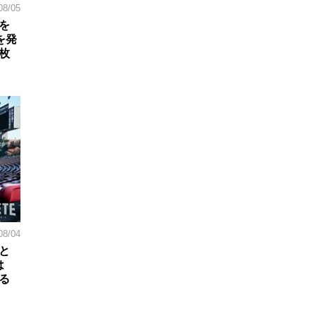
08/05
を
を発
枚
08/04
と
は
る