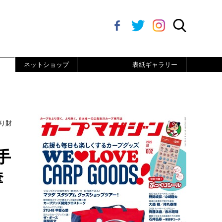
ネットショップ
表紙ギャラリー
り財
⼿
奪