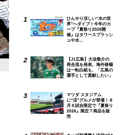
ひんやり涼しい“水の世
界”へダイブ！今年のカ
ープ『夏祭り2026開
催』はタワースプラッシ
ュや水…
【J1広島】大迫敬介の
再合流を発表。海外移籍
4回途中からマウンドに立った石部敢大投手
は一転白紙も、「広島の
選手として貢献したい」
マツダ スタジアム
に“涼”グルメが登場！８
月６試合限定で『夏祭り
2026』限定７商品を販
売