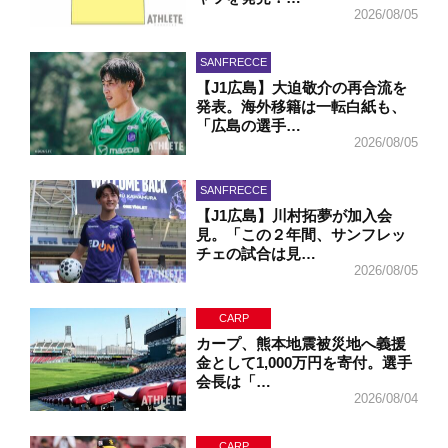
2026/08/05
SANFRECCE
【J1広島】大迫敬介の再合流を
発表。海外移籍は一転白紙も、
「広島の選手…
2026/08/05
SANFRECCE
【J1広島】川村拓夢が加入会
見。「この２年間、サンフレッ
チェの試合は見…
2026/08/05
CARP
カープ、熊本地震被災地へ義援
金として1,000万円を寄付。選手
会長は「…
2026/08/04
CARP