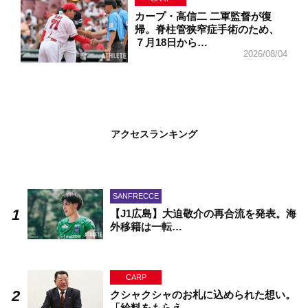
カープ・高信二 二軍監督が復
帰。脊柱管狭窄症手術のため、
７月18日から…
2026/08/04
アクセスランキング
SANFRECCE
【J1広島】大迫敬介の再合流を発表。海
外移籍は一転…
CARP
クシャクシャのお札に込められた想い。
「給料をもらえ…