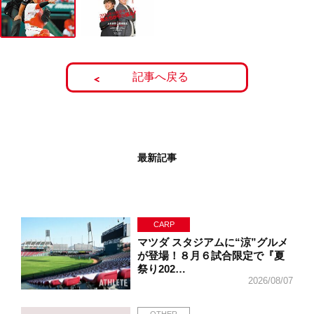
記事へ戻る
最新記事
CARP
マツダ スタジアムに“涼”グルメ
が登場！８月６試合限定で『夏
祭り202…
2026/08/07