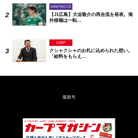
SANFRECCE
【J1広島】大迫敬介の再合流を発表。海
外移籍は一転…
CARP
クシャクシャのお札に込められた想い。
「給料をもらえ…
最新号