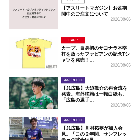
OTHER
【アスリートマガジン】お盆期
間中のご注文について
2026/08/06
CARP
カープ、自身初のサヨナラ本塁
打を放ったファビアンの記念Tシ
ャツを発売！…
2026/08/05
SANFRECCE
【J1広島】大迫敬介の再合流を
発表。海外移籍は一転白紙も、
「広島の選手…
2026/08/05
SANFRECCE
【J1広島】川村拓夢が加入会
見。「この２年間、サンフレッ
チェの試合は見…