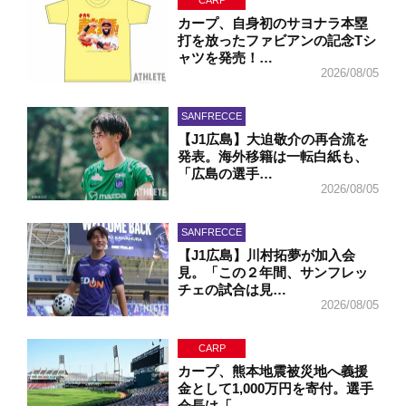
CARP
カープ、自身初のサヨナラ本塁
打を放ったファビアンの記念Tシ
ャツを発売！…
2026/08/05
SANFRECCE
【J1広島】大迫敬介の再合流を
発表。海外移籍は一転白紙も、
「広島の選手…
2026/08/05
SANFRECCE
【J1広島】川村拓夢が加入会
見。「この２年間、サンフレッ
チェの試合は見…
2026/08/05
CARP
カープ、熊本地震被災地へ義援
金として1,000万円を寄付。選手
会長は「…