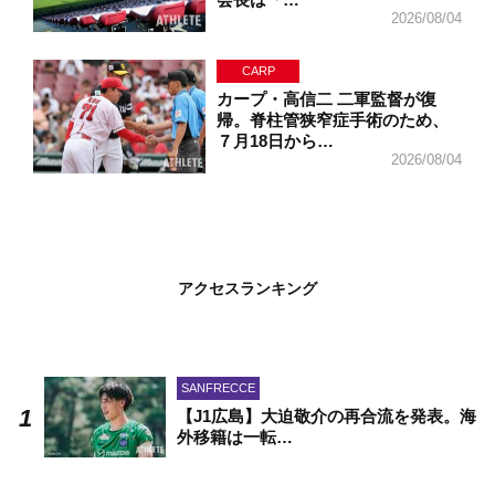
2026/08/04
CARP
カープ・高信二 二軍監督が復
帰。脊柱管狭窄症手術のため、
７月18日から…
2026/08/04
アクセスランキング
SANFRECCE
【J1広島】大迫敬介の再合流を発表。海
外移籍は一転…