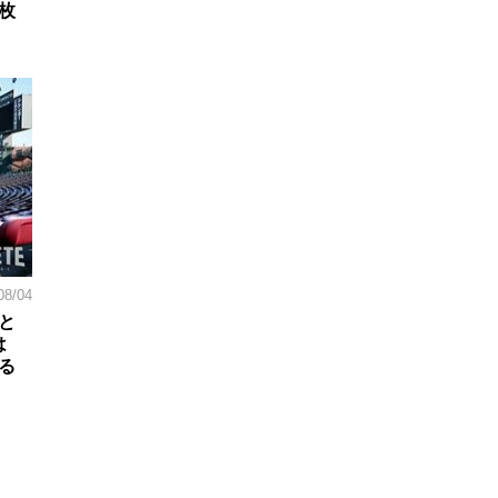
枚
08/04
と
は
る