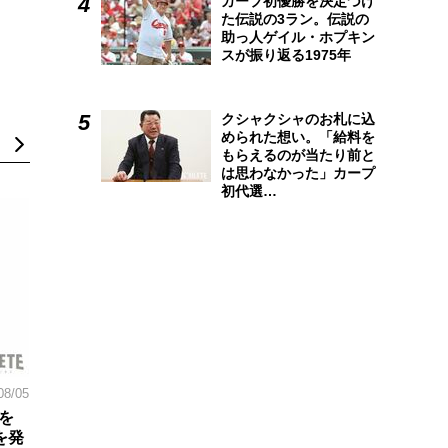
カープ初優勝を決定づけ
た伝説の3ラン。伝説の
助っ人ゲイル・ホプキン
スが振り返る1975年
クシャクシャのお札に込
められた想い。「給料を
もらえるのが当たり前と
は思わなかった」カープ
初代選…
08/05
を
を発