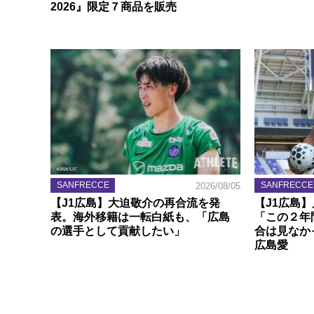
2026』限定７商品を販売
SANFRECCE
SANFRECCE
2026/08/05
【J1広島】大迫敬介の再合流を発
【J1広島
表。海外移籍は一転白紙も、「広島
「この２年
の選手として貢献したい」
合は見なか
広島愛