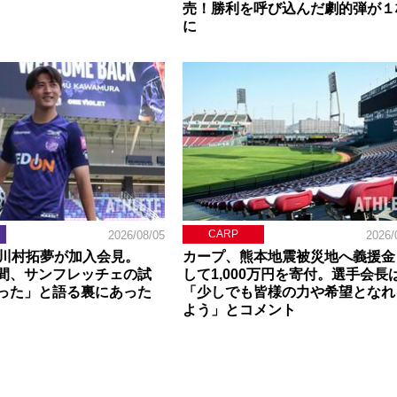
売！勝利を呼び込んだ劇的弾が１
に
CARP
2026/08/05
2026/
】川村拓夢が加入会見。
カープ、熊本地震被災地へ義援金
間、サンフレッチェの試
して1,000万円を寄付。選手会長
った」と語る裏にあった
「少しでも皆様の力や希望となれ
よう」とコメント