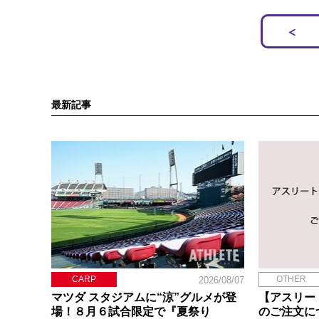
最新記事
CARP
OTHER
2026/08/07
マツダ スタジアムに“涼”グルメが登
【アスリー
場！８月６試合限定で『夏祭り
のご注文に