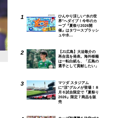
ひんやり涼しい“水の世
界”へダイブ！今年のカ
ープ『夏祭り2026開
催』はタワースプラッシ
ュや水…
【J1広島】大迫敬介の
再合流を発表。海外移籍
は一転白紙も、「広島の
選手として貢献したい」
マツダ スタジアム
に“涼”グルメが登場！８
月６試合限定で『夏祭り
2026』限定７商品を販
売