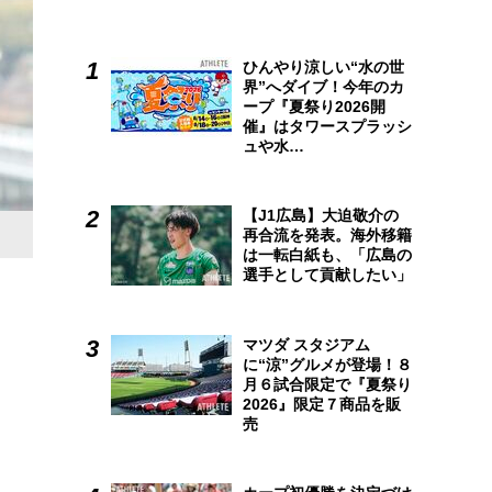
ひんやり涼しい“水の世
界”へダイブ！今年のカ
ープ『夏祭り2026開
催』はタワースプラッシ
ュや水…
【J1広島】大迫敬介の
再合流を発表。海外移籍
は一転白紙も、「広島の
選手として貢献したい」
マツダ スタジアム
に“涼”グルメが登場！８
月６試合限定で『夏祭り
2026』限定７商品を販
売