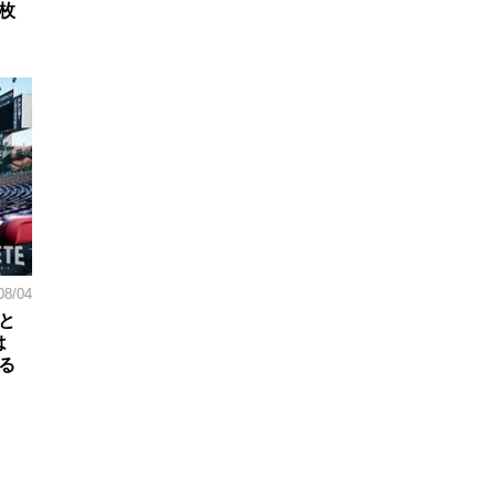
枚
08/04
と
は
る