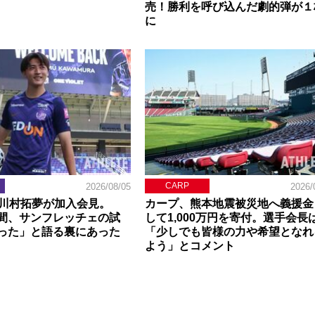
売！勝利を呼び込んだ劇的弾が１
に
CARP
2026/08/05
2026/
】川村拓夢が加入会見。
カープ、熊本地震被災地へ義援金
間、サンフレッチェの試
して1,000万円を寄付。選手会長
った」と語る裏にあった
「少しでも皆様の力や希望となれ
よう」とコメント