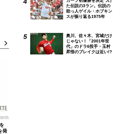
カープ初優勝を決定づけ
た伝説の3ラン。伝説の
助っ人ゲイル・ホプキン
スが振り返る1975年
奥川、佐々木、宮城だけ
じゃない！「2001年世
代」のドラ6投手・玉村
昇悟のブレイクは近い!?
08/05
を
を発