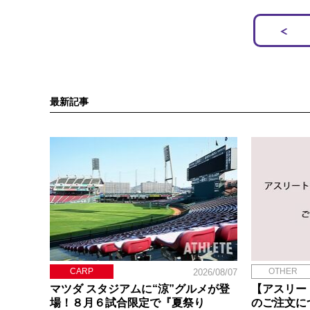
最新記事
CARP
OTHER
2026/08/07
マツダ スタジアムに“涼”グルメが登
【アスリー
場！８月６試合限定で『夏祭り
のご注文に