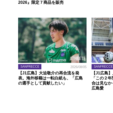
2026』限定７商品を販売
SANFRECCE
SANFRECCE
2026/08/05
【J1広島】大迫敬介の再合流を発
【J1広島
表。海外移籍は一転白紙も、「広島
「この２年
の選手として貢献したい」
合は見なか
広島愛