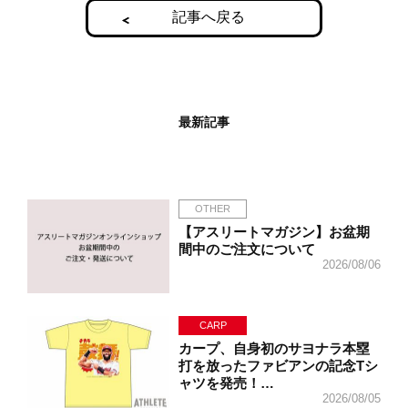
記事へ戻る
最新記事
OTHER
【アスリートマガジン】お盆期
間中のご注文について
2026/08/06
CARP
カープ、自身初のサヨナラ本塁
打を放ったファビアンの記念Tシ
ャツを発売！…
2026/08/05