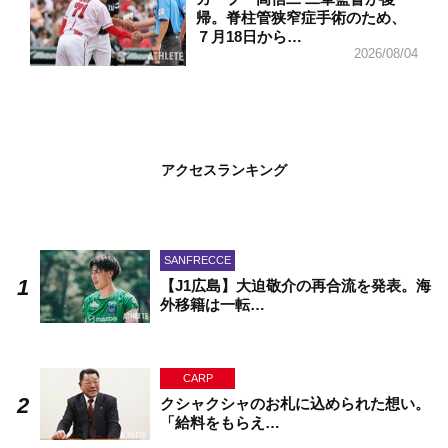
帰。脊柱管狭窄症手術のため、
７月18日から…
2026/08/04
アクセスランキング
SANFRECCE
【J1広島】大迫敬介の再合流を発表。海
外移籍は一転…
CARP
クシャクシャのお札に込められた想い。
「給料をもらえ…