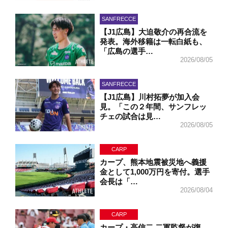
SANFRECCE
【J1広島】大迫敬介の再合流を
発表。海外移籍は一転白紙も、
「広島の選手…
2026/08/05
SANFRECCE
【J1広島】川村拓夢が加入会
見。「この２年間、サンフレッ
チェの試合は見…
2026/08/05
CARP
カープ、熊本地震被災地へ義援
金として1,000万円を寄付。選手
会長は「…
2026/08/04
CARP
カープ・高信二 二軍監督が復