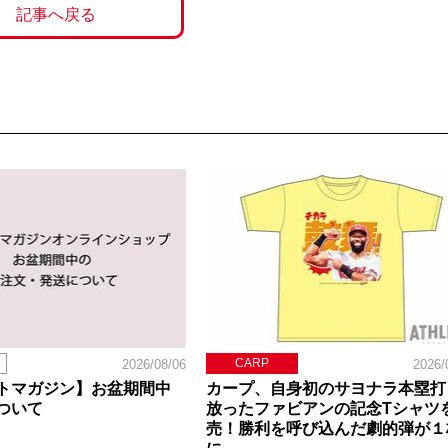
記事へ戻る
CARP
2026/08/06
2026/
トマガジン】お盆期間中
カープ、自身初のサヨナラ本塁打
ついて
放ったファビアンの記念Tシャツ
売！勝利を呼び込んだ劇的弾が１