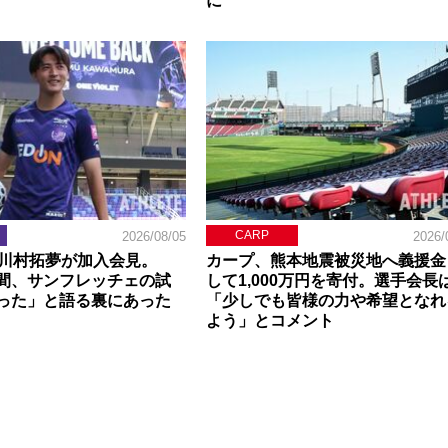
に
CARP
2026/08/05
2026/
】川村拓夢が加入会見。
カープ、熊本地震被災地へ義援金
間、サンフレッチェの試
して1,000万円を寄付。選手会長
った」と語る裏にあった
「少しでも皆様の力や希望となれ
よう」とコメント