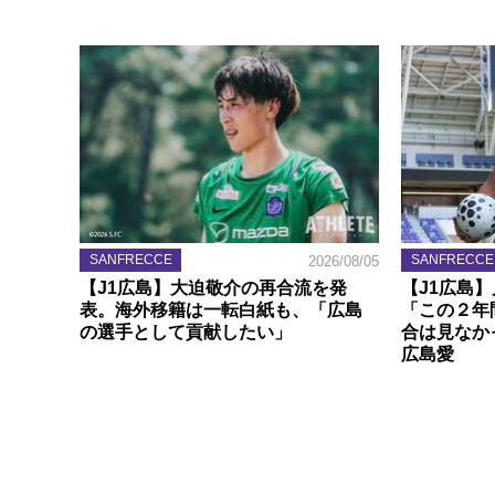
SANFRECCE
SANFRECCE
2026/08/05
【J1広島】大迫敬介の再合流を発
【J1広島
表。海外移籍は一転白紙も、「広島
「この２年
の選手として貢献したい」
合は見なか
広島愛