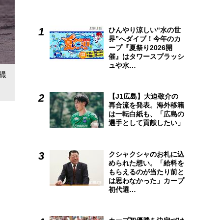
ひんやり涼しい“水の世
界”へダイブ！今年のカ
ープ『夏祭り2026開
催』はタワースプラッシ
ュや水…
撮
【J1広島】大迫敬介の
再合流を発表。海外移籍
は一転白紙も、「広島の
選手として貢献したい」
クシャクシャのお札に込
められた想い。「給料を
もらえるのが当たり前と
は思わなかった」カープ
初代選…