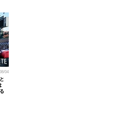
08/04
と
は
る