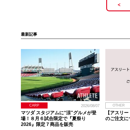
最新記事
CARP
OTHER
2026/08/07
マツダ スタジアムに“涼”グルメが登
【アスリー
場！８月６試合限定で『夏祭り
のご注文に
2026』限定７商品を販売