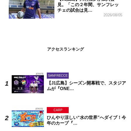
見。「この２年間、サンフレッ
チェの試合は見…
2026/08/05
アクセスランキング
SANFRECCE
【J1広島】シーズン開幕戦で、スタジア
ムが『ONE…
CARP
ひんやり涼しい“水の世界”へダイブ！今
年のカープ『…