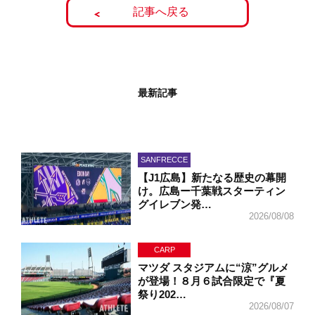
記事へ戻る
最新記事
SANFRECCE
【J1広島】新たなる歴史の幕開
け。広島ー千葉戦スターティン
グイレブン発…
2026/08/08
CARP
マツダ スタジアムに“涼”グルメ
が登場！８月６試合限定で『夏
祭り202…
2026/08/07