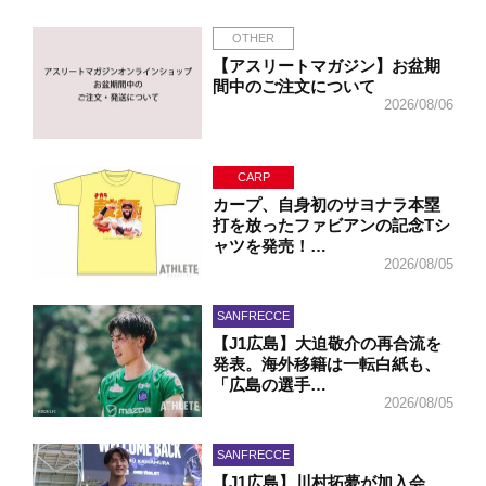
OTHER
【アスリートマガジン】お盆期
間中のご注文について
2026/08/06
CARP
カープ、自身初のサヨナラ本塁
打を放ったファビアンの記念Tシ
ャツを発売！…
2026/08/05
SANFRECCE
【J1広島】大迫敬介の再合流を
発表。海外移籍は一転白紙も、
「広島の選手…
2026/08/05
SANFRECCE
【J1広島】川村拓夢が加入会