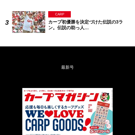
CARP
カープ初優勝を決定づけた伝説の3ラ
ン。伝説の助っ人…
最新号