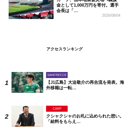
金として1,000万円を寄付。選手
会長は「…
2026/08/04
アクセスランキング
SANFRECCE
【J1広島】大迫敬介の再合流を発表。海
外移籍は一転…
CARP
クシャクシャのお札に込められた想い。
「給料をもらえ…