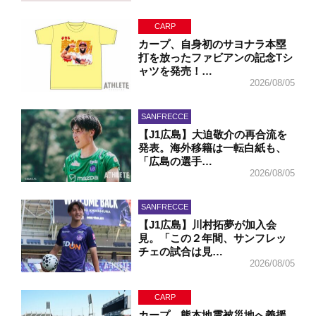
CARP
カープ、自身初のサヨナラ本塁
打を放ったファビアンの記念Tシ
ャツを発売！…
2026/08/05
SANFRECCE
【J1広島】大迫敬介の再合流を
発表。海外移籍は一転白紙も、
「広島の選手…
2026/08/05
SANFRECCE
【J1広島】川村拓夢が加入会
見。「この２年間、サンフレッ
チェの試合は見…
2026/08/05
CARP
カープ、熊本地震被災地へ義援