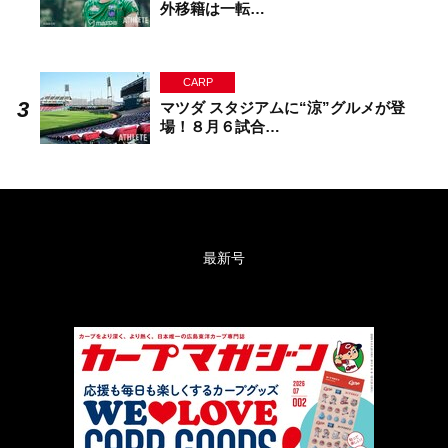
外移籍は一転…
CARP
マツダ スタジアムに“涼”グルメが登
場！８月６試合…
最新号