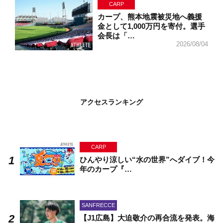
CARP
カープ、熊本地震被災地へ義援
金として1,000万円を寄付。選手
会長は「…
2026/08/04
アクセスランキング
CARP
ひんやり涼しい“水の世界”へダイブ！今
年のカープ『…
SANFRECCE
【J1広島】大迫敬介の再合流を発表。海