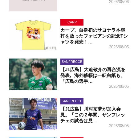
2026/08/06
CARP
カープ、自身初のサヨナラ本塁
打を放ったファビアンの記念Tシ
ャツを発売！…
2026/08/05
SANFRECCE
【J1広島】大迫敬介の再合流を
発表。海外移籍は一転白紙も、
「広島の選手…
2026/08/05
SANFRECCE
【J1広島】川村拓夢が加入会
見。「この２年間、サンフレッ
チェの試合は見…
2026/08/05