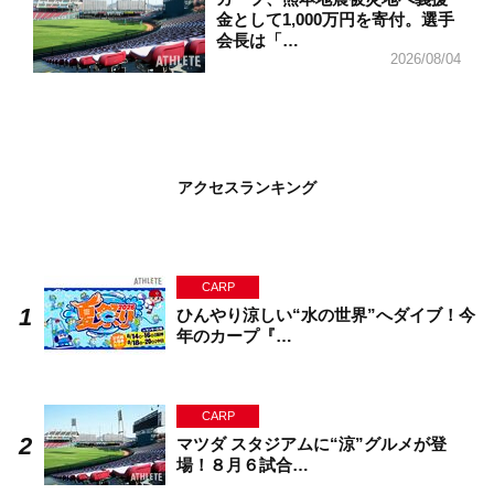
金として1,000万円を寄付。選手
会長は「…
2026/08/04
アクセスランキング
CARP
ひんやり涼しい“水の世界”へダイブ！今
年のカープ『…
CARP
マツダ スタジアムに“涼”グルメが登
場！８月６試合…