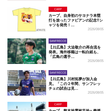
CARP
カープ、自身初のサヨナラ本塁
打を放ったファビアンの記念Tシ
ャツを発売！…
2026/08/05
SANFRECCE
【J1広島】大迫敬介の再合流を
発表。海外移籍は一転白紙も、
「広島の選手…
2026/08/05
SANFRECCE
【J1広島】川村拓夢が加入会
見。「この２年間、サンフレッ
チェの試合は見…
2026/08/05
CARP
カープ、熊本地震被災地へ義援