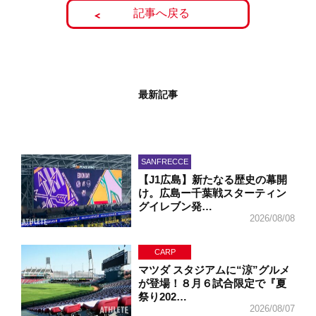
記事へ戻る
最新記事
SANFRECCE
【J1広島】新たなる歴史の幕開
け。広島ー千葉戦スターティン
グイレブン発…
2026/08/08
CARP
マツダ スタジアムに“涼”グルメ
が登場！８月６試合限定で『夏
祭り202…
2026/08/07