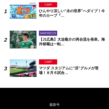
CARP
ひんやり涼しい“水の世界”へダイブ！今
年のカープ『…
SANFRECCE
【J1広島】大迫敬介の再合流を発表。海
外移籍は一転…
CARP
マツダ スタジアムに“涼”グルメが登
場！８月６試合…
最新号