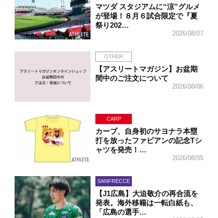
マツダ スタジアムに“涼”グルメ
が登場！８月６試合限定で『夏
祭り202…
2026/08/07
OTHER
【アスリートマガジン】お盆期
間中のご注文について
2026/08/06
CARP
カープ、自身初のサヨナラ本塁
打を放ったファビアンの記念Tシ
ャツを発売！…
2026/08/05
SANFRECCE
【J1広島】大迫敬介の再合流を
発表。海外移籍は一転白紙も、
「広島の選手…