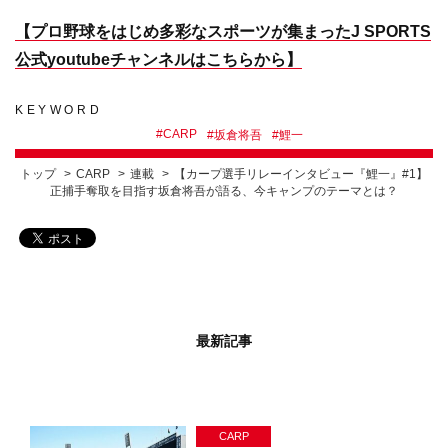
【プロ野球をはじめ多彩なスポーツが集まったJ SPORTS
公式youtubeチャンネルはこちらから】
KEYWORD
#
CARP
#
坂倉将吾
#
鯉一
トップ
CARP
連載
【カープ選手リレーインタビュー『鯉一』#1】
正捕手奪取を目指す坂倉将吾が語る、今キャンプのテーマとは？
最新記事
CARP