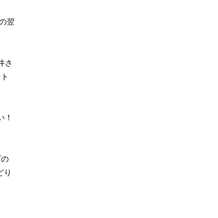
その翌
井さ
ント
い！
プの
どり