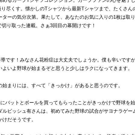
めるカープTシャツコレクション。カープファンの心を魅了
語り尽くす。懐かしのTシャツから最新Tシャツまで、たくさん
ーターの気分次第。果たして、あなたのお気に入りの1枚は取
で切り取った連載。さぁ3回目の幕開けです！
導です！みなさん花粉症は大丈夫でしょうか。僕も辛いです
いよいよ野球が始まるぞと思うと少しはラクになってきます。
始まりには、すべて「きっかけ」があると思うのです。
にバットとボールを買ってもらったことがきっかけで野球を
ダルビッシュ有さんは、初めてみた野球の試合がサヨナラゲー
かけだそうです。