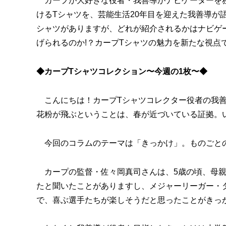
カープが大好きな役者・我善導がナビゲーターを務
けるTシャツを、芸能生活20年目を迎えた我善導が
シャツがありますが、どれが紹介されるかはナビゲ
げられるのか!？カープTシャツの魅力を新たな視点
◆カープTシャツコレクション〜今週の1枚〜◆
こんにちは！カープTシャツコレクター役者の我善
花粉が飛ぶということは、春が近づいている証拠。
今回のコラムのテーマは「きっかけ」。ものごとの
カープの監督・佐々岡真司さんは、5歳の頃、母親
たと聞いたことがありますし、メジャーリーガー・
で、喜ぶ選手たちが楽しそうだと思ったことがきっ