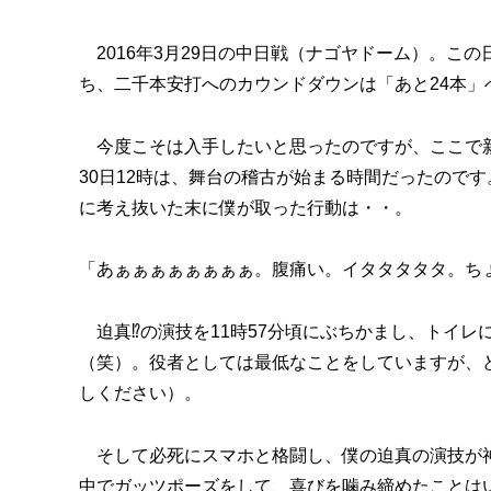
2016年3月29日の中日戦（ナゴヤドーム）。こ
ち、二千本安打へのカウンドダウンは「あと24本」
今度こそは入手したいと思ったのですが、ここで新た
30日12時は、舞台の稽古が始まる時間だったので
に考え抜いた末に僕が取った行動は・・。
「あぁぁぁぁぁぁぁぁ。腹痛い。イタタタタタ。ち
迫真⁉︎の演技を11時57分頃にぶちかまし、トイ
（笑）。役者としては最低なことをしていますが、
しください）。
そして必死にスマホと格闘し、僕の迫真の演技が神
中でガッツポーズをして、喜びを噛み締めたことは