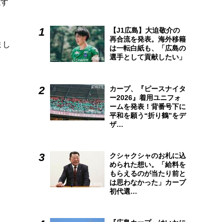
志す
【J1広島】大迫敬介の
再合流を発表。海外移籍
まし
は一転白紙も、「広島の
選手として貢献したい」
カープ、『ピースナイタ
ー2026』着用ユニフォ
ームを発表！背番号下に
平和を願う“折り鶴”をデ
ザ…
クシャクシャのお札に込
められた想い。「給料を
もらえるのが当たり前と
は思わなかった」カープ
初代選…