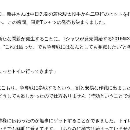
の日、新井さんは中日先発の若松駿太投手から二塁打のヒットを
へ。この瞬間、限定Tシャツの発売も決まりました。
な問題が発生することに。Tシャツが発売開始する2016年3
す。“これは困った。でも争奪戦にはなんとしても参戦したい”と
ょっとトイレ行ってきます」
レにこもり、争奪戦に参戦するという、割と安易な作戦に出まし
どうしても欲しかったので仕方ありません（時効ということで
様に伝わったのか無事にゲットすることができました。トイ
いまでも鮮明に覚えてます。（ちなみに稽古は始まっていませ