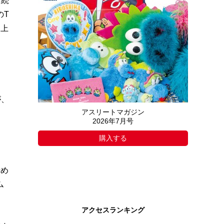
し続
のT
り上
が、
アスリートマガジン
2026年7月号
購入する
始め
ム
アクセスランキング