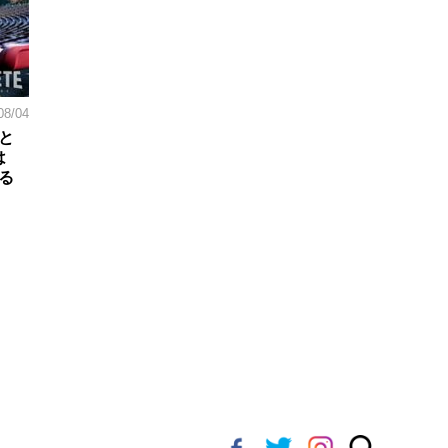
08/04
と
は
る