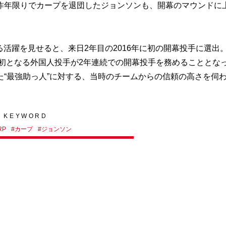
昨年限りでカープを退団したジョンソンも、開幕のマウンドに
る活躍を見せると、来日2年目の2016年に初の開幕投手に選出
上初となる外国人投手が2年連続での開幕投手を務めることとな
“最強助っ人”に対する、当時のチームからの信頼の高さを伺
KEYWORD
RP
#
カープ
#
ジョンソン