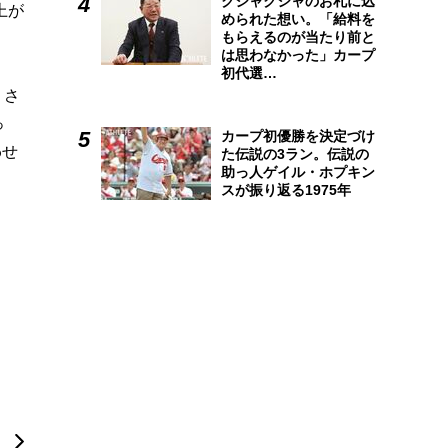
クシャクシャのお札に込
上が
められた想い。「給料を
もらえるのが当たり前と
は思わなかった」カープ
初代選…
。さ
っ
カープ初優勝を決定づけ
わせ
た伝説の3ラン。伝説の
助っ人ゲイル・ホプキン
スが振り返る1975年