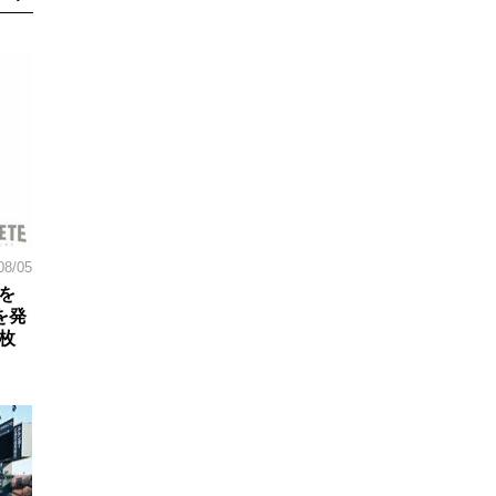
08/05
を
を発
枚