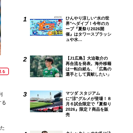
ひんやり涼しい“水の世
界”へダイブ！今年のカ
ープ『夏祭り2026開
催』はタワースプラッシ
ュや水…
【J1広島】大迫敬介の
再合流を発表。海外移籍
は一転白紙も、「広島の
見る
選手として貢献したい」
マツダ スタジアム
利
に“涼”グルメが登場！８
する
月６試合限定で『夏祭り
2026』限定７商品を販
売
いた