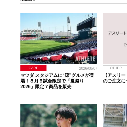
CARP
OTHER
2026/08/07
マツダ スタジアムに“涼”グルメが登
【アスリー
場！８月６試合限定で『夏祭り
のご注文に
2026』限定７商品を販売