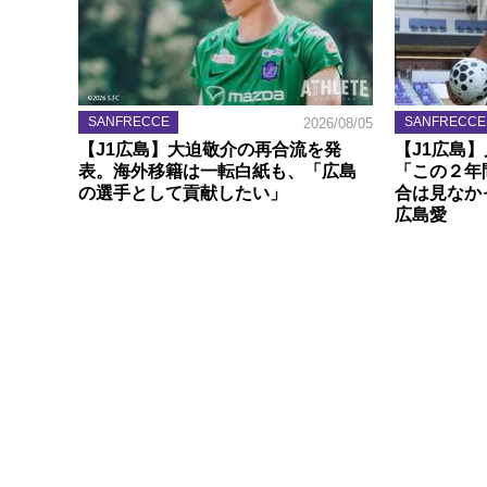
SANFRECCE
SANFRECCE
2026/08/05
【J1広島】大迫敬介の再合流を発
【J1広島
表。海外移籍は一転白紙も、「広島
「この２年
の選手として貢献したい」
合は見なか
広島愛