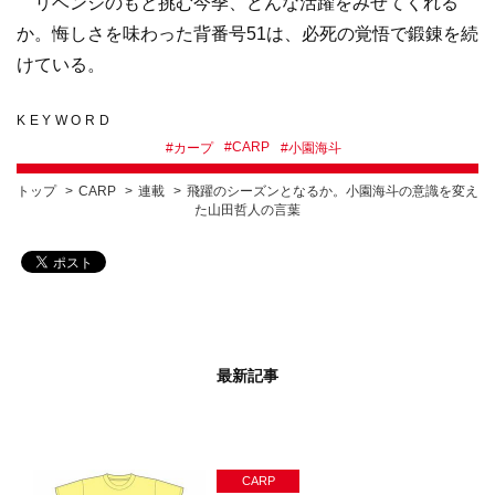
リベンジのもと挑む今季、どんな活躍をみせてくれる
か。悔しさを味わった背番号51は、必死の覚悟で鍛錬を続
けている。
KEYWORD
#
CARP
#
カープ
#
小園海斗
トップ
CARP
連載
飛躍のシーズンとなるか。小園海斗の意識を変え
た山田哲人の言葉
最新記事
CARP