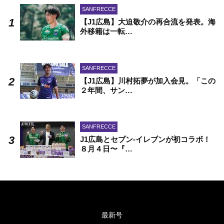
SANFRECCE
【J1広島】大迫敬介の再合流を発表。海
外移籍は一転…
SANFRECCE
【J1広島】川村拓夢が加入会見。「この
２年間、サン…
SANFRECCE
J1広島とセブン-イレブンが初コラボ！
８月４日〜『…
最新号