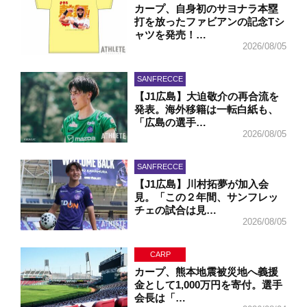
カープ、自身初のサヨナラ本塁
打を放ったファビアンの記念Tシ
ャツを発売！…
2026/08/05
SANFRECCE
【J1広島】大迫敬介の再合流を
発表。海外移籍は一転白紙も、
「広島の選手…
2026/08/05
SANFRECCE
【J1広島】川村拓夢が加入会
見。「この２年間、サンフレッ
チェの試合は見…
2026/08/05
CARP
カープ、熊本地震被災地へ義援
金として1,000万円を寄付。選手
会長は「…