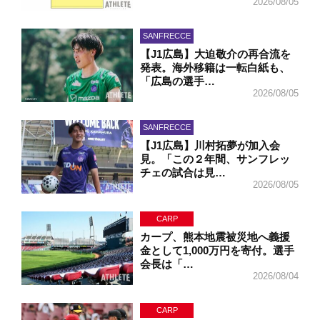
2026/08/05
SANFRECCE
【J1広島】大迫敬介の再合流を
発表。海外移籍は一転白紙も、
「広島の選手…
2026/08/05
SANFRECCE
【J1広島】川村拓夢が加入会
見。「この２年間、サンフレッ
チェの試合は見…
2026/08/05
CARP
カープ、熊本地震被災地へ義援
金として1,000万円を寄付。選手
会長は「…
2026/08/04
CARP