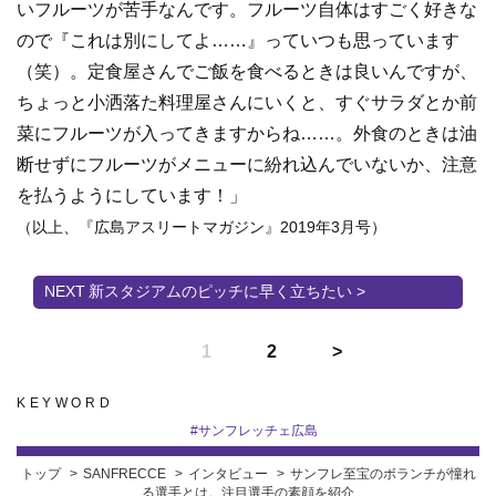
いフルーツが苦手なんです。フルーツ自体はすごく好きな
ので『これは別にしてよ……』っていつも思っています
（笑）。定食屋さんでご飯を食べるときは良いんですが、
ちょっと小洒落た料理屋さんにいくと、すぐサラダとか前
菜にフルーツが入ってきますからね……。外食のときは油
断せずにフルーツがメニューに紛れ込んでいないか、注意
を払うようにしています！」
（以上、『広島アスリートマガジン』2019年3月号）
新スタジアムのピッチに早く立ちたい >
1
2
KEYWORD
#
サンフレッチェ広島
トップ
SANFRECCE
インタビュー
サンフレ至宝のボランチが憧れ
る選手とは。注目選手の素顔を紹介