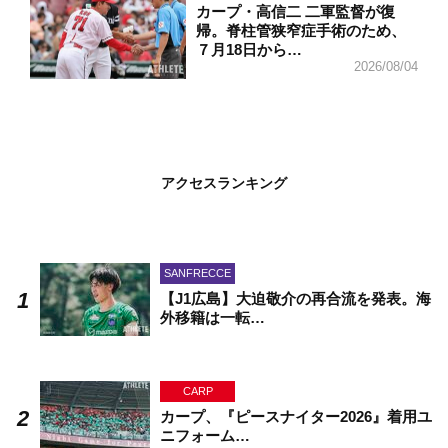
カープ・高信二 二軍監督が復
帰。脊柱管狭窄症手術のため、
７月18日から…
2026/08/04
アクセスランキング
SANFRECCE
【J1広島】大迫敬介の再合流を発表。海
外移籍は一転…
CARP
カープ、『ピースナイター2026』着用ユ
ニフォーム…