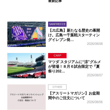
最新記事
SANFRECCE
【J1広島】新たなる歴史の幕開
け。広島ー千葉戦スターティン
グイレブン発…
2026/08/08
CARP
マツダ スタジアムに“涼”グルメ
が登場！８月６試合限定で『夏
祭り202…
2026/08/07
OTHER
【アスリートマガジン】お盆期
間中のご注文について
2026/08/06