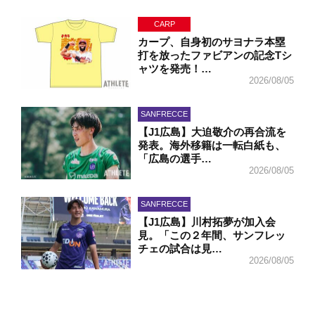
CARP
カープ、自身初のサヨナラ本塁
打を放ったファビアンの記念Tシ
ャツを発売！…
2026/08/05
SANFRECCE
【J1広島】大迫敬介の再合流を
発表。海外移籍は一転白紙も、
「広島の選手…
2026/08/05
SANFRECCE
【J1広島】川村拓夢が加入会
見。「この２年間、サンフレッ
チェの試合は見…
2026/08/05