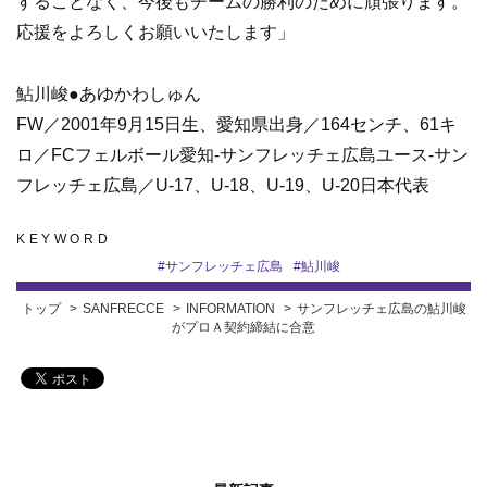
することなく、今後もチームの勝利のために頑張ります。
応援をよろしくお願いいたします」
鮎川峻●あゆかわしゅん
FW／2001年9月15日生、愛知県出身／164センチ、61キ
ロ／FCフェルボール愛知-サンフレッチェ広島ユース-サン
フレッチェ広島／U-17、U-18、U-19、U-20日本代表
KEYWORD
#
サンフレッチェ広島
#
鮎川峻
トップ
SANFRECCE
INFORMATION
サンフレッチェ広島の鮎川峻
がプロＡ契約締結に合意