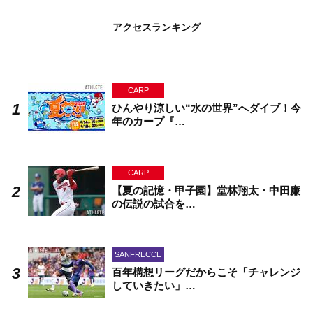
アクセスランキング
CARP
ひんやり涼しい“水の世界”へダイブ！今
年のカープ『…
CARP
【夏の記憶・甲子園】堂林翔太・中田廉
の伝説の試合を…
SANFRECCE
百年構想リーグだからこそ「チャレンジ
していきたい」…