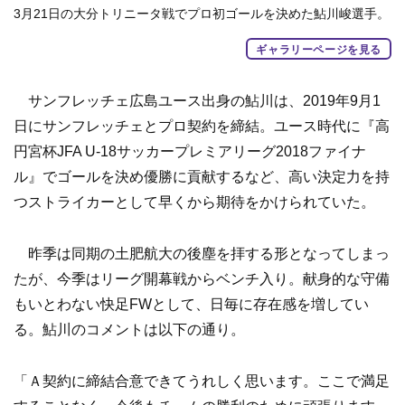
3月21日の大分トリニータ戦でプロ初ゴールを決めた鮎川峻選手。
ギャラリーページを見る
サンフレッチェ広島ユース出身の鮎川は、2019年9月1
日にサンフレッチェとプロ契約を締結。ユース時代に『高
円宮杯JFA U-18サッカープレミアリーグ2018ファイナ
ル』でゴールを決め優勝に貢献するなど、高い決定力を持
つストライカーとして早くから期待をかけられていた。
昨季は同期の土肥航大の後塵を拝する形となってしまっ
たが、今季はリーグ開幕戦からベンチ入り。献身的な守備
もいとわない快足FWとして、日毎に存在感を増してい
る。鮎川のコメントは以下の通り。
「Ａ契約に締結合意できてうれしく思います。ここで満足