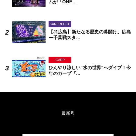
ムが『ONE…
SANFRECCE
【J1広島】新たなる歴史の幕開け。広島
ー千葉戦スタ…
CARP
ひんやり涼しい“水の世界”へダイブ！今
年のカープ『…
最新号