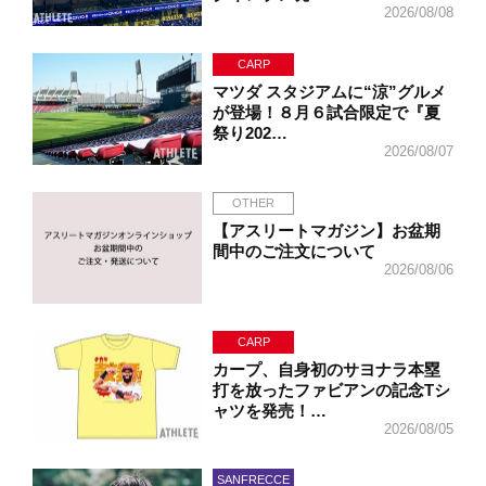
2026/08/08
CARP
マツダ スタジアムに“涼”グルメ
が登場！８月６試合限定で『夏
祭り202…
2026/08/07
OTHER
【アスリートマガジン】お盆期
間中のご注文について
2026/08/06
CARP
カープ、自身初のサヨナラ本塁
打を放ったファビアンの記念Tシ
ャツを発売！…
2026/08/05
SANFRECCE