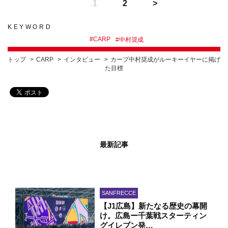
1
2
KEYWORD
#
CARP
#
中村奨成
トップ
CARP
インタビュー
カープ中村奨成がルーキーイヤーに掲げ
た目標
最新記事
SANFRECCE
【J1広島】新たなる歴史の幕開
け。広島ー千葉戦スターティン
グイレブン発…