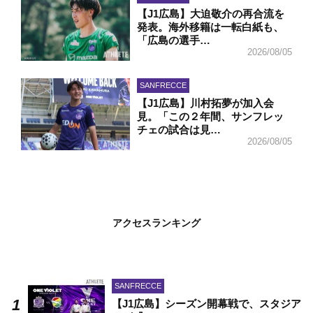
【J1広島】大迫敬介の再合流を
発表。海外移籍は一転白紙も、
「広島の選手…
2026/08/05
SANFRECCE
【J1広島】川村拓夢が加入会
見。「この２年間、サンフレッ
チェの試合は見…
2026/08/05
アクセスランキング
SANFRECCE
【J1広島】シーズン開幕戦で、スタジア