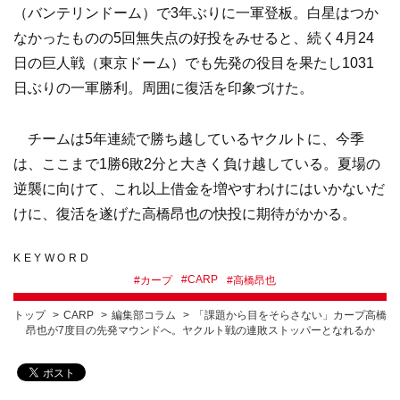
（バンテリンドーム）で3年ぶりに一軍登板。白星はつか
なかったものの5回無失点の好投をみせると、続く4月24
日の巨人戦（東京ドーム）でも先発の役目を果たし1031
日ぶりの一軍勝利。周囲に復活を印象づけた。
チームは5年連続で勝ち越しているヤクルトに、今季
は、ここまで1勝6敗2分と大きく負け越している。夏場の
逆襲に向けて、これ以上借金を増やすわけにはいかないだ
けに、復活を遂げた高橋昂也の快投に期待がかかる。
KEYWORD
#
CARP
#
カープ
#
高橋昂也
トップ
CARP
編集部コラム
「課題から目をそらさない」カープ高橋
昂也が7度目の先発マウンドへ。ヤクルト戦の連敗ストッパーとなれるか