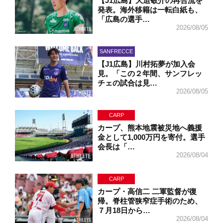
【J1広島】大迫敬介の再合流を
発表。海外移籍は一転白紙も、
「広島の選手…
2026/08/05
SANFRECCE
【J1広島】川村拓夢が加入会
見。「この２年間、サンフレッ
チェの試合は見…
2026/08/05
CARP
カープ、熊本地震被災地へ義援
金として1,000万円を寄付。選手
会長は「…
2026/08/04
CARP
カープ・高信二 二軍監督が復
帰。脊柱管狭窄症手術のため、
７月18日から…
2026/08/04