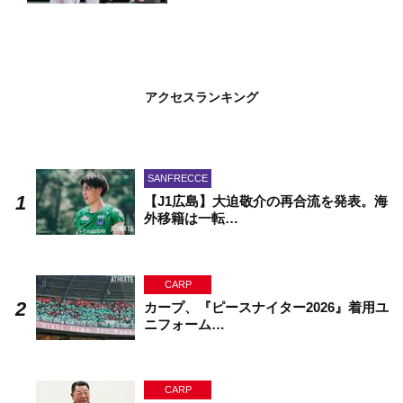
アクセスランキング
SANFRECCE
【J1広島】大迫敬介の再合流を発表。海
外移籍は一転…
CARP
カープ、『ピースナイター2026』着用ユ
ニフォーム…
CARP