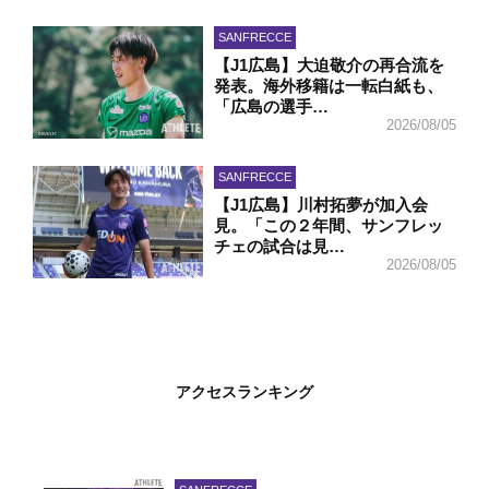
SANFRECCE
【J1広島】大迫敬介の再合流を
発表。海外移籍は一転白紙も、
「広島の選手…
2026/08/05
SANFRECCE
【J1広島】川村拓夢が加入会
見。「この２年間、サンフレッ
チェの試合は見…
2026/08/05
アクセスランキング