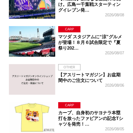
け。広島ー千葉戦スターティン
グイレブン発…
2026/08/08
CARP
マツダ スタジアムに“涼”グルメ
が登場！８月６試合限定で『夏
祭り202…
2026/08/07
OTHER
【アスリートマガジン】お盆期
間中のご注文について
2026/08/06
CARP
カープ、自身初のサヨナラ本塁
打を放ったファビアンの記念Tシ
ャツを発売！…
2026/08/05