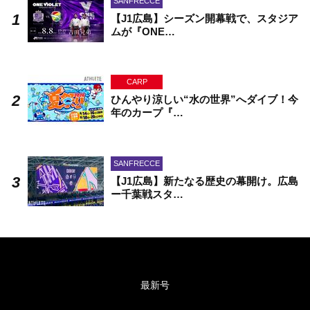
SANFRECCE
【J1広島】シーズン開幕戦で、スタジア
ムが『ONE…
CARP
ひんやり涼しい“水の世界”へダイブ！今
年のカープ『…
SANFRECCE
【J1広島】新たなる歴史の幕開け。広島
ー千葉戦スタ…
最新号