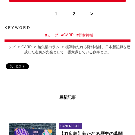
1
2
KEYWORD
#
CARP
#
カープ
#
野村祐輔
トップ
CARP
編集部コラム
復調待たれる野村祐輔。日本新記録を達
成した右腕が先発として一番意識している数字とは。
最新記事
SANFRECCE
【J1広島】新たなる歴史の幕開