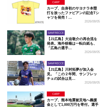
CARP
カープ、自身初のサヨナラ本塁
打を放ったファビアンの記念Tシ
ャツを発売！…
2026/08/05
SANFRECCE
【J1広島】大迫敬介の再合流を
発表。海外移籍は一転白紙も、
「広島の選手…
2026/08/05
SANFRECCE
【J1広島】川村拓夢が加入会
見。「この２年間、サンフレッ
チェの試合は見…
2026/08/05
CARP
カープ、熊本地震被災地へ義援
金として1,000万円を寄付。選手