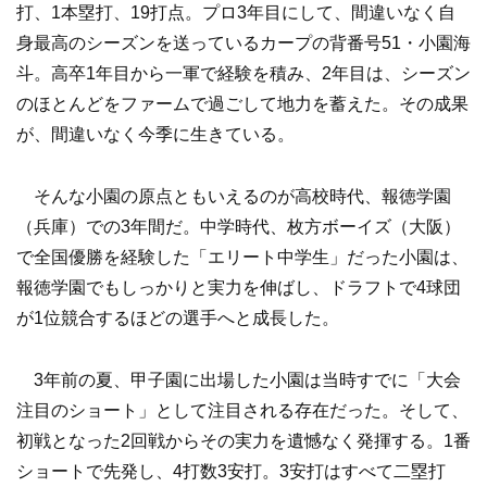
打、1本塁打、19打点。プロ3年目にして、間違いなく自
身最高のシーズンを送っているカープの背番号51・小園海
斗。高卒1年目から一軍で経験を積み、2年目は、シーズン
のほとんどをファームで過ごして地力を蓄えた。その成果
が、間違いなく今季に生きている。
そんな小園の原点ともいえるのが高校時代、報徳学園
（兵庫）での3年間だ。中学時代、枚方ボーイズ（大阪）
で全国優勝を経験した「エリート中学生」だった小園は、
報徳学園でもしっかりと実力を伸ばし、ドラフトで4球団
が1位競合するほどの選手へと成長した。
3年前の夏、甲子園に出場した小園は当時すでに「大会
注目のショート」として注目される存在だった。そして、
初戦となった2回戦からその実力を遺憾なく発揮する。1番
ショートで先発し、4打数3安打。3安打はすべて二塁打