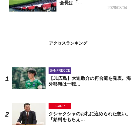
会長は「…
2026/08/04
アクセスランキング
SANFRECCE
【J1広島】大迫敬介の再合流を発表。海
外移籍は一転…
CARP
クシャクシャのお札に込められた想い。
「給料をもらえ…