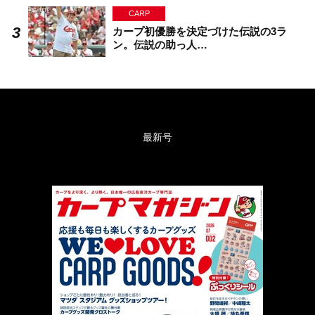
CARP
カープ初優勝を決定づけた伝説の3ラ
ン。伝説の助っ人…
最新号