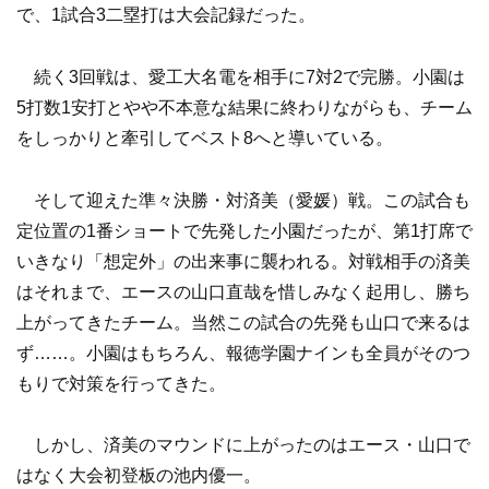
で、1試合3二塁打は大会記録だった。
続く3回戦は、愛工大名電を相手に7対2で完勝。小園は
5打数1安打とやや不本意な結果に終わりながらも、チーム
をしっかりと牽引してベスト8へと導いている。
そして迎えた準々決勝・対済美（愛媛）戦。この試合も
定位置の1番ショートで先発した小園だったが、第1打席で
いきなり「想定外」の出来事に襲われる。対戦相手の済美
はそれまで、エースの山口直哉を惜しみなく起用し、勝ち
上がってきたチーム。当然この試合の先発も山口で来るは
ず……。小園はもちろん、報徳学園ナインも全員がそのつ
もりで対策を行ってきた。
しかし、済美のマウンドに上がったのはエース・山口で
はなく大会初登板の池内優一。