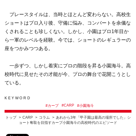
プレースタイルは、当時とほとんど変わらない。高校生
ショートはプロ入り後、守備に悩み、コンバートを余儀な
くされることも珍しくない。しかし、小園はプロ1年目か
ら一軍のレベルを経験。今では、ショートのレギュラーの
座をつかみつつある。
一歩ずつ、しかし着実にプロの階段を昇る小園海斗。高
校時代に見せたその才能が今、プロの舞台で花開こうとし
ている。
KEYWORD
#
CARP
#
カープ
#
小園海斗
トップ
CARP
コラム
あれから3年「甲子園は最高の場所でした」シ
ョート奪取を目指すカープ小園海斗の高校時代のエピソード