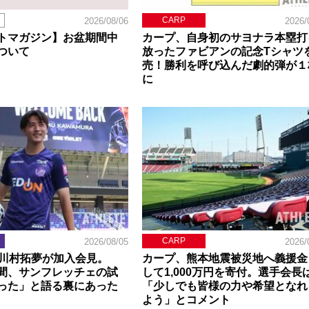
CARP
2026/08/06
2026/
トマガジン】お盆期間中
カープ、自身初のサヨナラ本塁打
ついて
放ったファビアンの記念Tシャツ
売！勝利を呼び込んだ劇的弾が１
に
CARP
2026/08/05
2026/
】川村拓夢が加入会見。
カープ、熊本地震被災地へ義援金
間、サンフレッチェの試
して1,000万円を寄付。選手会長
った」と語る裏にあった
「少しでも皆様の力や希望となれ
よう」とコメント