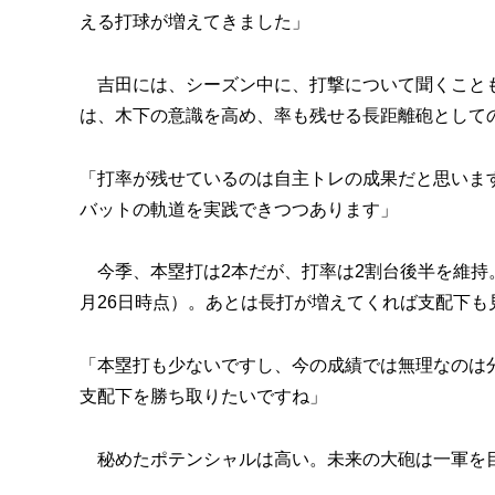
える打球が増えてきました」
吉田には、シーズン中に、打撃について聞くことも
は、木下の意識を高め、率も残せる長距離砲として
「打率が残せているのは自主トレの成果だと思いま
バットの軌道を実践できつつあります」
今季、本塁打は2本だが、打率は2割台後半を維持
月26日時点）。あとは長打が増えてくれば支配下も
「本塁打も少ないですし、今の成績では無理なのは
支配下を勝ち取りたいですね」
秘めたポテンシャルは高い。未来の大砲は一軍を