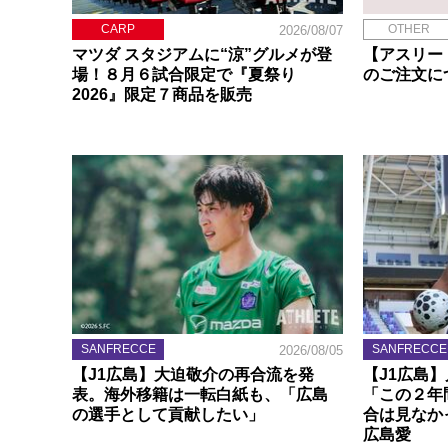
CARP
OTHER
2026/08/07
マツダ スタジアムに“涼”グルメが登
【アスリー
場！８月６試合限定で『夏祭り
のご注文に
2026』限定７商品を販売
SANFRECCE
SANFRECCE
2026/08/05
【J1広島】大迫敬介の再合流を発
【J1広島
表。海外移籍は一転白紙も、「広島
「この２年
の選手として貢献したい」
合は見なか
広島愛