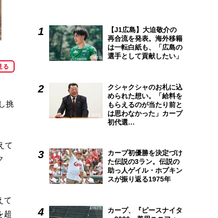
【J1広島】大迫敬介の
再合流を発表。海外移籍
は一転白紙も、「広島の
選手として貢献したい」
見る
クシャクシャのお札に込
められた想い。「給料を
し挑
もらえるのが当たり前と
は思わなかった」カープ
初代選…
えて
カープ初優勝を決定づけ
ク
た伝説の3ラン。伝説の
助っ人ゲイル・ホプキン
スが振り返る1975年
えて
カープ、『ピースナイタ
を超