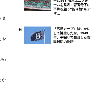
ー2026』着用ユニフォ
ームを発表！背番号下に
平和を願う“折り鶴”をデ
ザ…
言葉
『広島カープ』はいかに
して誕生したか。1949
年、手探りで創設した市
方や
民球団の物語
も7
とか