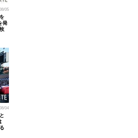
08/05
を
を発
枚
08/04
と
は
る