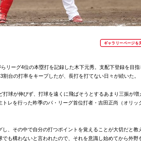
ギャラリーページを
がらリーグ4位の本塁打を記録した木下元秀。支配下登録を目指
ら3割台の打率をキープしたが、長打を打てない日々が続いた。
ど打球が伸びず、打球を遠くに飛ばそうとするあまり三振が増
主トレを行った昨季のパ・リーグ首位打者・吉田正尚（オリッ
グし、その中で自分の打つポイントを覚えることが大切だと教
球でも構わないと言われたので、それを意識し始めてから外野