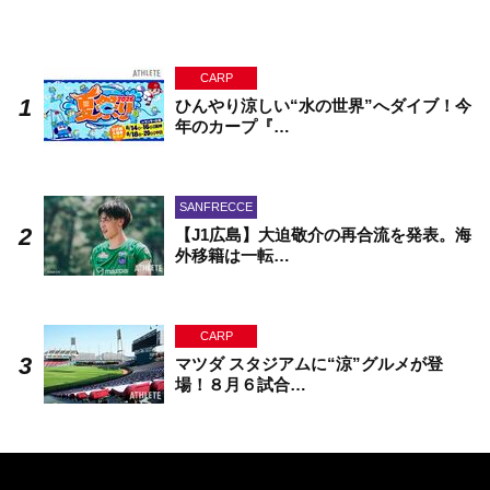
CARP
ひんやり涼しい“水の世界”へダイブ！今
年のカープ『…
SANFRECCE
【J1広島】大迫敬介の再合流を発表。海
外移籍は一転…
CARP
マツダ スタジアムに“涼”グルメが登
場！８月６試合…