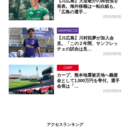
【J1広島】大迫敬介の再合流を
発表。海外移籍は一転白紙も、
「広島の選手…
2026/08/05
SANFRECCE
【J1広島】川村拓夢が加入会
見。「この２年間、サンフレッ
チェの試合は見…
2026/08/05
CARP
カープ、熊本地震被災地へ義援
金として1,000万円を寄付。選手
会長は「…
2026/08/04
アクセスランキング