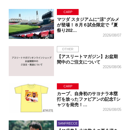
CARP
マツダ スタジアムに“涼”グルメ
が登場！８月６試合限定で『夏
祭り202…
2026/08/07
OTHER
【アスリートマガジン】お盆期
間中のご注文について
2026/08/06
CARP
カープ、自身初のサヨナラ本塁
打を放ったファビアンの記念Tシ
ャツを発売！…
2026/08/05
SANFRECCE