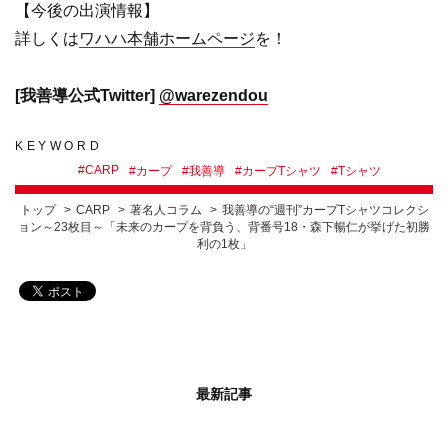
【今後の出演情報】
詳しくは
ワハハ本舗ホームページ
を！
[我善導公式Twitter]
@warezendou
KEYWORD
#
CARP
#
カープ
#
我善導
#
カープTシャツ
#
Tシャツ
トップ
CARP
著名人コラム
我善導の“週刊”カープTシャツコレクシ
ョン～23枚目～「未来のカープを背負う、背番号18・森下暢仁が挙げた初勝
利の1枚」
最新記事