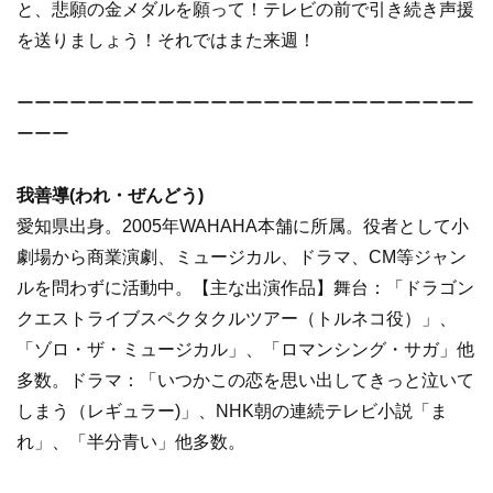
と、悲願の金メダルを願って！テレビの前で引き続き声援
を送りましょう！それではまた来週！
ーーーーーーーーーーーーーーーーーーーーーーーーーー
ーーー
我善導(われ・ぜんどう)
愛知県出身。2005年WAHAHA本舗に所属。役者として小
劇場から商業演劇、ミュージカル、ドラマ、CM等ジャン
ルを問わずに活動中。【主な出演作品】舞台：「ドラゴン
クエストライブスペクタクルツアー（トルネコ役）」、
「ゾロ・ザ・ミュージカル」、「ロマンシング・サガ」他
多数。ドラマ：「いつかこの恋を思い出してきっと泣いて
しまう（レギュラー)」、NHK朝の連続テレビ小説「ま
れ」、「半分青い」他多数。