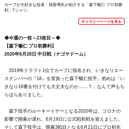
カープが大好きな役者・我善導氏が紹介する「森下暢仁 プロ初勝
利」Tシャツ。
ギャラリーページを見る
◆今週の一枚～23枚目～◆
【森下暢仁 プロ初勝利】
2020年6月28日 中日戦（ナゴヤドーム）
2019年ドラフト1位でカープに指名され、いきなりエー
スナンバーの『18』を背負った森下暢仁投手。初めは「い
きなり18番を付けても大丈夫なのか……？」なんて声もち
らほらありました。
森下投手のルーキーイヤーとなる2020年は、コロナの
影響で開幕が遅れ、6月19日に公式戦初戦を迎えました。
そして森下投手は、開幕3戦目となる6月21日にプロ初先