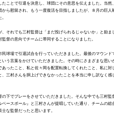
たことで引退を決意し、球団にその意思を伝えました。当然
団から慰留され、もう一度復活を目指しましたが、８月の巨人
た。
、それでも三村監督は「まだ投げられるじゃないか」と励ま
村監督の意向でチームに帯同することになりました。
民球場で引退試合を行っていただきました。最後のマウンド
という言葉をかけていただきました。その時にさまざまな思い
であったこと、私と佐々岡を配置転換してくれたこと、私に対
と、三村さんを胴上げできなかったことを本当に申し訳なく感
の下でプレーをさせていただきました。そんな中でも三村監
ルベースボール』と三村さんが提唱していた通り、チームの総
策士な監督だったと思います。