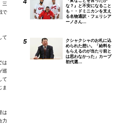
『変なことを言ったか
、三
な？』と不安になること
も・・ドミニカンを支え
戦で
る名物通訳・フェリシア
ーノさん…
して
クシャクシャのお札に込
められた想い。「給料を
もらえるのが当たり前と
は思わなかった」カープ
初代選…
では
が巡
して
じま
督は
合力