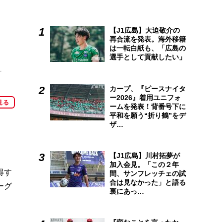
【J1広島】大迫敬介の
再合流を発表。海外移籍
は一転白紙も、「広島の
選手として貢献したい」
打
カープ、『ピースナイタ
ー2026』着用ユニフォ
見る
ームを発表！背番号下に
平和を願う“折り鶴”をデ
ザ…
【J1広島】川村拓夢が
加入会見。「この２年
得す
間、サンフレッチェの試
合は見なかった」と語る
ーグ
裏にあっ…