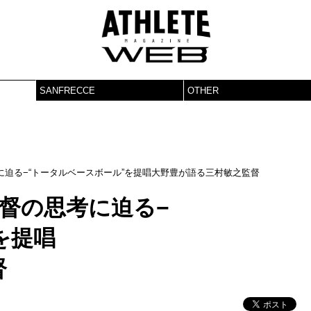
SANFRECCE
OTHER
に迫る−“トータルベースボール”を提唱大野豊が語る三村敏之監督
督の思考に迫る−
を提唱
督