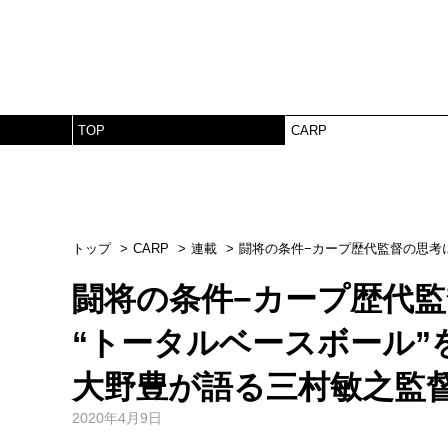
TOP
CARP
トップ
CARP
連載
闘将の条件−カープ歴代監督の思考
闘将の条件−カープ歴代監
“トータルベースボール”
大野豊が語る三村敏之監
2020年4月9日