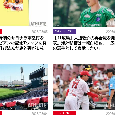
SANFRECCE
2026/08/05
2026/
身初のサヨナラ本塁打を
【J1広島】大迫敬介の再合流を発
ビアンの記念Tシャツを発
表。海外移籍は一転白紙も、「広
呼び込んだ劇的弾が１枚
の選手として貢献したい」
CARP
2026/08/04
2026/