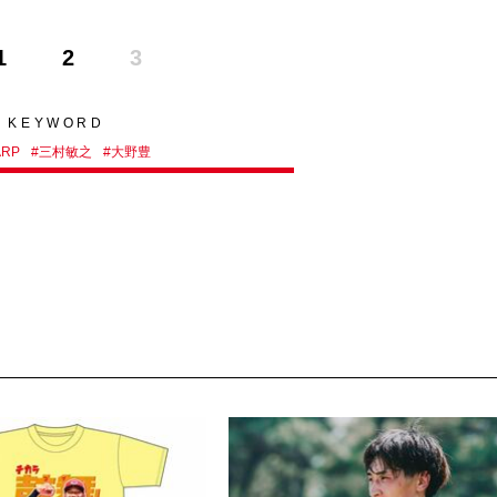
1
2
3
KEYWORD
ARP
#
三村敏之
#
大野豊