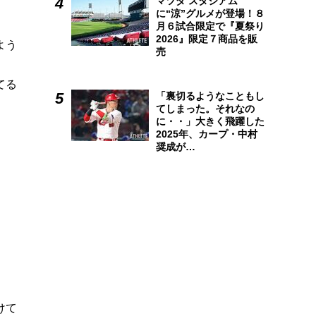
マツダ スタジアム
に“涼”グルメが登場！８
月６試合限定で『夏祭り
2026』限定７商品を販
よう
売
てる
「裏切るようなこともし
てしまった。それなの
に・・」大きく飛躍した
2025年、カープ・中村
奨成が…
けて