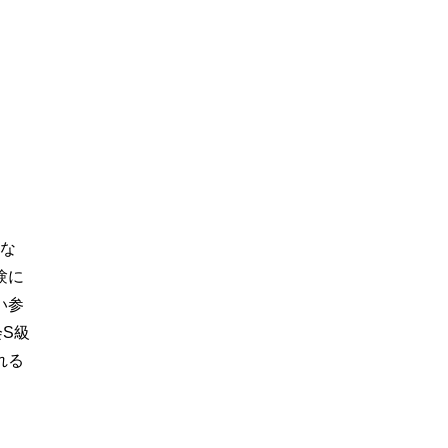
ツな
験に
い参
S級
れる