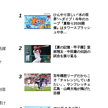
ひんやり涼しい“水の世
界”へダイブ！今年のカ
ープ『夏祭り2026開
催』はタワースプラッシ
ュや水…
【夏の記憶・甲子園】堂
活躍
林翔太・中田廉の伝説の
試合を振り返る
す
百年構想リーグだからこ
そ「チャレンジしていき
たい」。サンフレッチェ
広島・山﨑大地が掲げた
創造
目標
避け