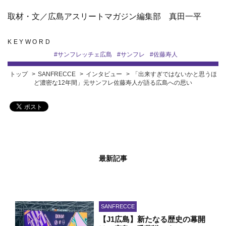
取材・文／広島アスリートマガジン編集部 真田一平
KEYWORD
#
サンフレッチェ広島
#
サンフレ
#
佐藤寿人
トップ
SANFRECCE
インタビュー
「出来すぎではないかと思うほ
ど濃密な12年間」元サンフレ佐藤寿人が語る広島への思い
最新記事
SANFRECCE
【J1広島】新たなる歴史の幕開