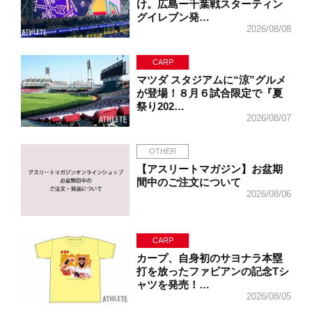
け。広島ー千葉戦スターティン
グイレブン発…
2026/08/08
CARP
マツダ スタジアムに“涼”グルメ
が登場！８月６試合限定で『夏
祭り202…
2026/08/07
OTHER
【アスリートマガジン】お盆期
間中のご注文について
2026/08/06
CARP
カープ、自身初のサヨナラ本塁
打を放ったファビアンの記念Tシ
ャツを発売！…
2026/08/05