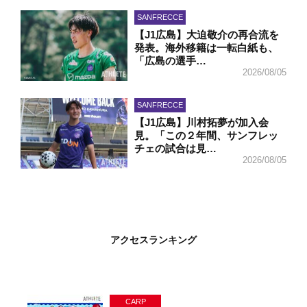
SANFRECCE
【J1広島】大迫敬介の再合流を
発表。海外移籍は一転白紙も、
「広島の選手…
2026/08/05
SANFRECCE
【J1広島】川村拓夢が加入会
見。「この２年間、サンフレッ
チェの試合は見…
2026/08/05
アクセスランキング
CARP