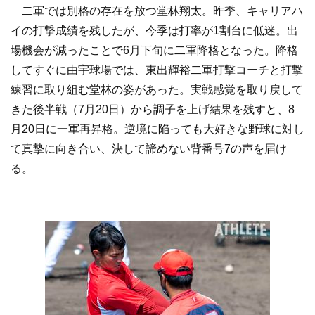
二軍では別格の存在を放つ堂林翔太。昨季、キャリアハ
イの打撃成績を残したが、今季は打率が1割台に低迷。出
場機会が減ったことで6月下旬に二軍降格となった。降格
してすぐに由宇球場では、東出輝裕二軍打撃コーチと打撃
練習に取り組む堂林の姿があった。実戦感覚を取り戻して
きた後半戦（7月20日）から調子を上げ結果を残すと、8
月20日に一軍再昇格。逆境に陥っても大好きな野球に対し
て真摯に向き合い、決して諦めない背番号7の声を届け
る。