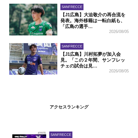
SANFRECCE
【J1広島】大迫敬介の再合流を
発表。海外移籍は一転白紙も、
「広島の選手…
2026/08/05
SANFRECCE
【J1広島】川村拓夢が加入会
見。「この２年間、サンフレッ
チェの試合は見…
2026/08/05
アクセスランキング
SANFRECCE