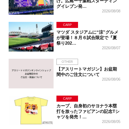
け。広島ー千葉戦スターティン
グイレブン発…
2026/08/08
CARP
マツダ スタジアムに“涼”グルメ
が登場！８月６試合限定で『夏
祭り202…
2026/08/07
OTHER
【アスリートマガジン】お盆期
間中のご注文について
2026/08/06
CARP
カープ、自身初のサヨナラ本塁
打を放ったファビアンの記念Tシ
ャツを発売！…
2026/08/05