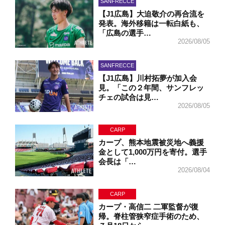
SANFRECCE
【J1広島】大迫敬介の再合流を
発表。海外移籍は一転白紙も、
「広島の選手…
2026/08/05
SANFRECCE
【J1広島】川村拓夢が加入会
見。「この２年間、サンフレッ
チェの試合は見…
2026/08/05
CARP
カープ、熊本地震被災地へ義援
金として1,000万円を寄付。選手
会長は「…
2026/08/04
CARP
カープ・高信二 二軍監督が復
帰。脊柱管狭窄症手術のため、