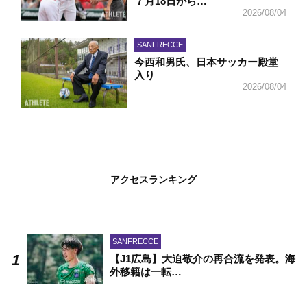
７月18日から…
2026/08/04
SANFRECCE
今西和男氏、日本サッカー殿堂
入り
2026/08/04
アクセスランキング
SANFRECCE
【J1広島】大迫敬介の再合流を発表。海
外移籍は一転…