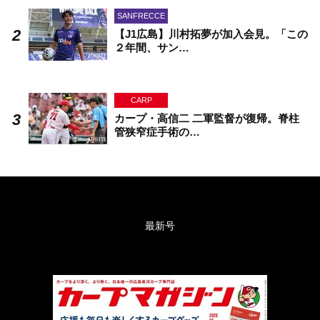
SANFRECCE
【J1広島】川村拓夢が加入会見。「この
２年間、サン…
CARP
カープ・高信二 二軍監督が復帰。脊柱
管狭窄症手術の…
最新号