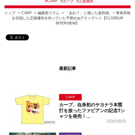
#
CARP
#
カープ
#
正隨優弥
トップ
CARP
編集部コラム
「あれ？」と感じた違和感。一軍再昇格
を目指した正隨優弥を待っていた予期せぬアクシデント【CLOSEUP
INTERVIEW】
最新記事
CARP
カープ、自身初のサヨナラ本塁
打を放ったファビアンの記念Tシ
ャツを発売！…
2026/08/05