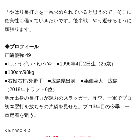
「やはり長打力を一番求められていると思うので、そこに
確実性も備えていきたいです。後半戦、やり返せるように
頑張ります」
◆プロフィール
正隨優弥 49
■しょうずい・ゆうや ■1996年4月2日生（25歳）
■180cm/98kg
■右投右打/外野手 ■広島県出身 ■亜細亜大－広島
（2018年ドラフト6位）
地元出身の長打力が魅力のスラッガー。昨季、一軍でプロ
初本塁打を放ちその片鱗を見せた。プロ3年目の今季、一
軍定着を狙う。
KEYWORD