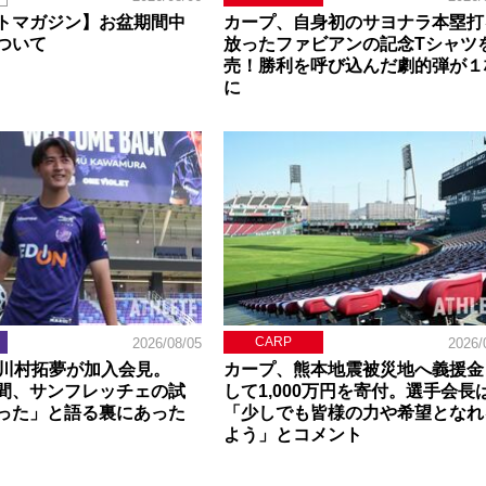
トマガジン】お盆期間中
カープ、自身初のサヨナラ本塁打
ついて
放ったファビアンの記念Tシャツ
売！勝利を呼び込んだ劇的弾が１
に
CARP
2026/08/05
2026/
】川村拓夢が加入会見。
カープ、熊本地震被災地へ義援金
間、サンフレッチェの試
して1,000万円を寄付。選手会長
った」と語る裏にあった
「少しでも皆様の力や希望となれ
よう」とコメント