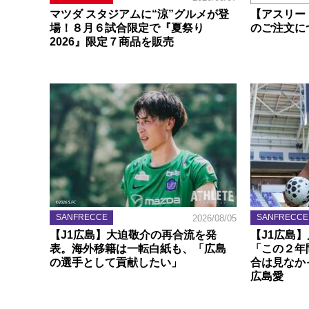
マツダ スタジアムに“涼”グルメが登
【アスリー
場！８月６試合限定で『夏祭り
のご注文に
2026』限定７商品を販売
SANFRECCE
SANFRECCE
2026/08/05
【J1広島】大迫敬介の再合流を発
【J1広島
表。海外移籍は一転白紙も、「広島
「この２年
の選手として貢献したい」
合は見なか
広島愛