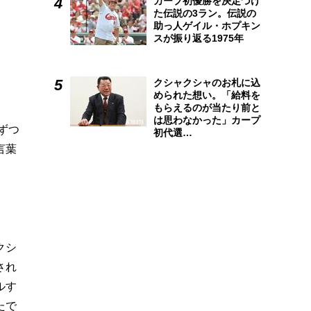
カープ初優勝を決定づけ
た伝説の3ラン。伝説の
助っ人ゲイル・ホプキン
スが振り返る1975年
クシャクシャのお札に込
められた想い。「給料を
もらえるのが当たり前と
は思わなかった」カープ
ずつ
初代選…
言葉
クシ
され
ルす
たで