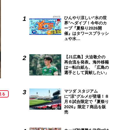
ひんやり涼しい“水の世
界”へダイブ！今年のカ
ープ『夏祭り2026開
催』はタワースプラッシ
ュや水…
【J1広島】大迫敬介の
再合流を発表。海外移籍
は一転白紙も、「広島の
選手として貢献したい」
マツダ スタジアム
見る
に“涼”グルメが登場！８
月６試合限定で『夏祭り
2026』限定７商品を販
売