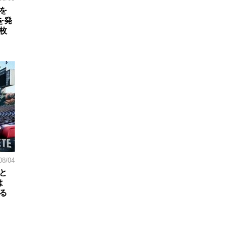
を
を発
枚
08/04
と
は
る