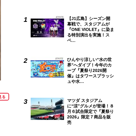
【J1広島】シーズン開
幕戦で、スタジアムが
『ONE VIOLET』に染ま
る特別演出を実施！ス
ペ…
ひんやり涼しい“水の世
界”へダイブ！今年のカ
ープ『夏祭り2026開
催』はタワースプラッシ
ュや水…
見る
マツダ スタジアム
に“涼”グルメが登場！８
月６試合限定で『夏祭り
2026』限定７商品を販
売