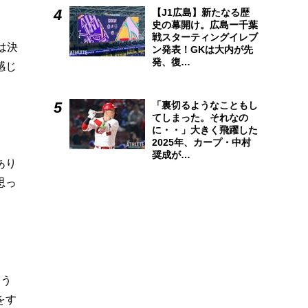
【J1広島】新たなる歴
史の幕開け。広島ー千葉
戦スターティングイレブ
は決
ン発表！GKは大内が先
発、復…
感じ
「裏切るようなこともし
てしまった。それなの
に・・」大きく飛躍した
2025年、カープ・中村
奨成が…
あり
思っ
そう
をす