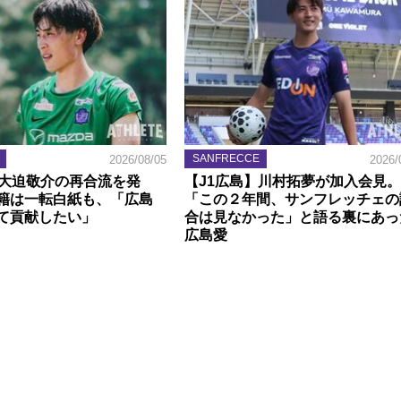
SANFRECCE
2026/08/05
2026/
】大迫敬介の再合流を発
【J1広島】川村拓夢が加入会見。
籍は一転白紙も、「広島
「この２年間、サンフレッチェの
て貢献したい」
合は見なかった」と語る裏にあっ
広島愛