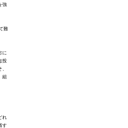
を強
て難
方に
は投
そ、
、組
どれ
省す