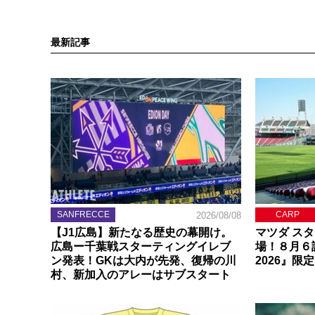
最新記事
SANFRECCE
CARP
2026/08/08
【J1広島】新たなる歴史の幕開け。
マツダ ス
広島ー千葉戦スターティングイレブ
場！８月６
ン発表！GKは大内が先発、復帰の川
2026』限
村、新加入のアレーはサブスタート