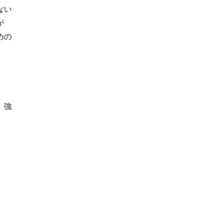
ない
が
めの
。強