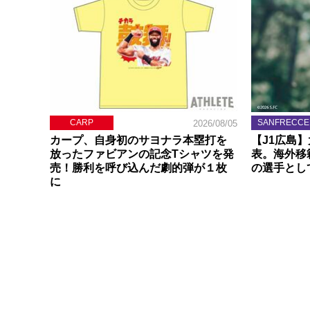
CARP
SANFRECCE
2026/08/05
カープ、自身初のサヨナラ本塁打を
【J1広島
放ったファビアンの記念Tシャツを発
表。海外移
売！勝利を呼び込んだ劇的弾が１枚
の選手とし
に