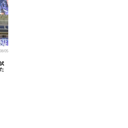
08/05
試
た